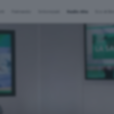
lti
Palinsesto
Sintonizzati
Radio Alta
Eco di B