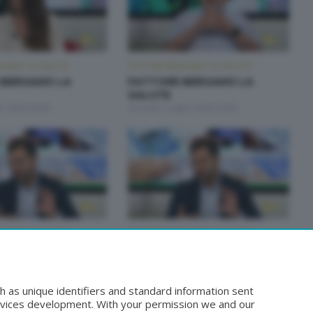
GAMO: LA SALUTE
FATTORE BERGAMO: LA SALUTE
 BERGAMO LA
FATTORE BERGAMO LA
SALUTE
io 2026 20:00
Giovedì 2 Luglio 2026 20:00
GAMO: LA SALUTE
FATTORE BERGAMO: LA SALUTE
 BERGAMO LA
FATTORE BERGAMO LA
SALUTE
iugno 2026 14:50
Lunedì 22 Giugno 2026 20:00
h as unique identifiers and standard information sent
rvices development. With your permission we and our