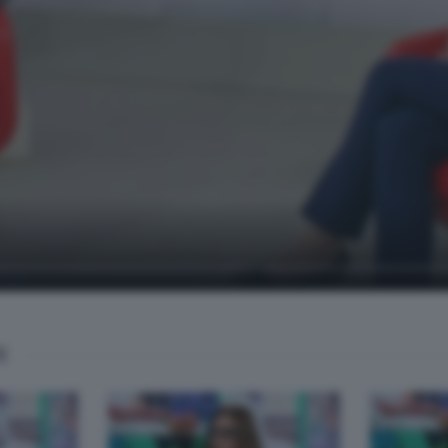
soli
E