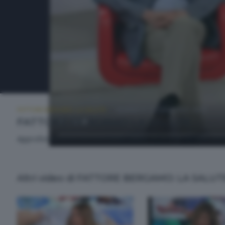
FATTORE BERGAMO: LA SALUTE
VENERDÌ 27 GIUGNO 2025 14:50
FATTORE BERGAMO LA SALUTE
Approfondimento sui temi della salute. A cura di Alberto Cere
Altri video di FATTORE BERGAMO: LA SALUT