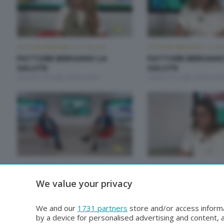
FATTORE BERGAMO: LA SALUTE
FATTORE BERGAMO: LA SA
FATTORE BERGAMO LA
FATTORE BERGAMO
SALUTE
SALUTE
Giovedì 16 Luglio 2026 20:00
Lunedì 13 Luglio 2026 20:0
FATTORE BERGAMO: LA SALUTE
FATTORE BERGAMO: LA SA
FATTORE BERGAMO LA
FATTORE BERGAMO
We value your privacy
SALUTE
SALUTE
Lunedì 29 Giugno 2026 20:00
Venerdì 26 Giugno 2026 14
We and our
1731 partners
store and/or access informa
by a device for personalised advertising and content