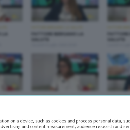
LUTE
FATTORE BERGAMO: LA SALUTE
FATTORE BER
 LA
FATTORE BERGAMO LA
FATTORE
SALUTE
SALUTE
0
Giovedì 9 Luglio 2026 20:00
Lunedì 6 Lugl
LUTE
FATTORE BERGAMO: LA SALUTE
FATTORE BER
 LA
FATTORE BERGAMO LA
FATTORE
SALUTE
SALUTE
:50
Giovedì 25 Giugno 2026 20:00
Martedì 23 G
tion on a device, such as cookies and process personal data, suc
, advertising and content measurement, audience research and se