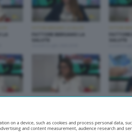
LUTE
FATTORE BERGAMO: LA SALUTE
FATTORE BER
 LA
FATTORE BERGAMO LA
FATTORE
SALUTE
SALUTE
0
Giovedì 9 Luglio 2026 20:00
Lunedì 6 Lugl
LUTE
FATTORE BERGAMO: LA SALUTE
FATTORE BER
 LA
FATTORE BERGAMO LA
FATTORE
SALUTE
SALUTE
:50
Giovedì 25 Giugno 2026 20:00
Martedì 23 G
tion on a device, such as cookies and process personal data, suc
, advertising and content measurement, audience research and se