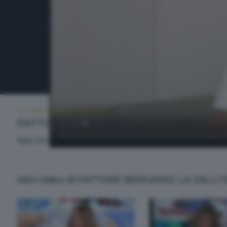
FATTORE BERGAMO: LA SALUTE
VENERDÌ 26 GIUGNO 2026 14:50
FATTORE BERGAMO LA SALUTE
Approfondimento sui temi della salute. A cura di Alberto Cere
Altri video di FATTORE BERGAMO: LA SALUT