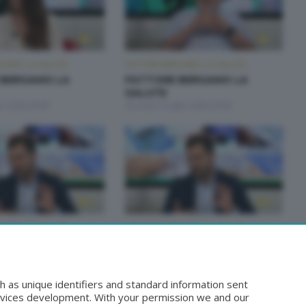
GAMO: LA SALUTE
FATTORE BERGAMO: LA SALUTE
 BERGAMO LA
FATTORE BERGAMO LA
SALUTE
io 2026 20:00
Giovedì 2 Luglio 2026 20:00
GAMO: LA SALUTE
FATTORE BERGAMO: LA SALUTE
 BERGAMO LA
FATTORE BERGAMO LA
SALUTE
iugno 2026 14:50
Lunedì 22 Giugno 2026 20:00
h as unique identifiers and standard information sent
rvices development. With your permission we and our