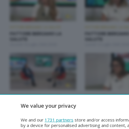
FATTORE BERGAMO: LA SALUTE
FATTORE BERGAMO: LA SA
FATTORE BERGAMO LA
FATTORE BERGAMO
SALUTE
SALUTE
Giovedì 16 Luglio 2026 20:00
Lunedì 13 Luglio 2026 20:0
FATTORE BERGAMO: LA SALUTE
FATTORE BERGAMO: LA SA
FATTORE BERGAMO LA
FATTORE BERGAMO
We value your privacy
SALUTE
SALUTE
Lunedì 29 Giugno 2026 20:00
Venerdì 26 Giugno 2026 14
We and our
1731 partners
store and/or access informa
by a device for personalised advertising and content