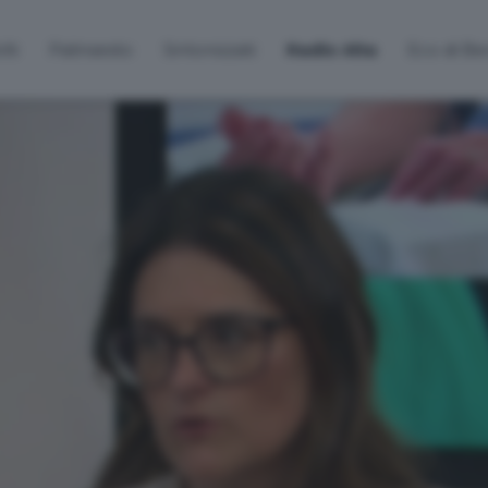
lti
Palinsesto
Sintonizzati
Radio Alta
Eco di B