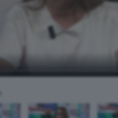
soli
E