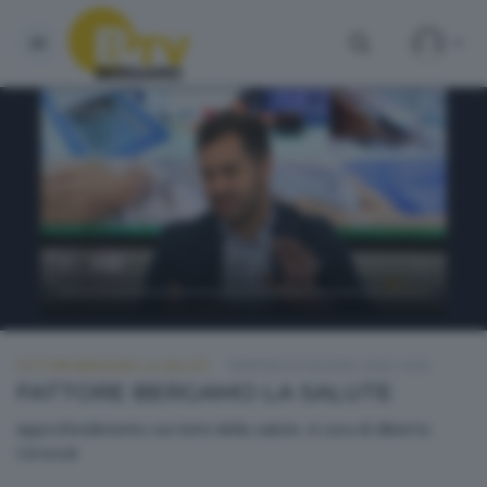
FATTORE BERGAMO: LA SALUTE
MARTEDÌ 23 GIUGNO 2026 14:50
FATTORE BERGAMO LA SALUTE
Approfondimento sui temi della salute. A cura di Alberto
Ceresoli