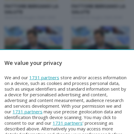
FATTORE BERGAMO LA
FATTORE BERGAMO LA
SALUTE
SALUTE
Venerdì 26 Giugno 2026 14:50
Giovedì 25 Giugno 2026 20:00
We value your privacy
FATTORE BERGAMO: LA SALUTE
FATTORE BERGAMO: LA SALUTE
FATTORE BERGAMO LA
FATTORE BERGAMO LA
We and our
1731 partners
store and/or access information
SALUTE
SALUTE
on a device, such as cookies and process personal data,
Martedì 23 Giugno 2026 14:50
Lunedì 22 Giugno 2026 20:00
such as unique identifiers and standard information sent by
a device for personalised advertising and content,
advertising and content measurement, audience research
and services development. With your permission we and
our
1731 partners
may use precise geolocation data and
identification through device scanning. You may click to
consent to our and our
1731 partners
’ processing as
described above. Alternatively you may access more