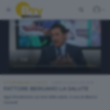
FATTORE BERGAMO: LA SALUTE
LUNEDÌ 21 LUGLIO 2025 20:00
FATTORE BERGAMO LA SALUTE
Approfondimento sui temi della salute. A cura di Alberto
Ceresoli