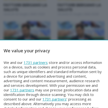
FATTORE BERGAMO LA
FATTORE BERGAMO LA
SALUTE
SALUTE
Venerdì 26 Giugno 2026 14:50
Giovedì 25 Giugno 2026 20:00
We value your privacy
FATTORE BERGAMO: LA SALUTE
FATTORE BERGAMO: LA SALUTE
FATTORE BERGAMO LA
FATTORE BERGAMO LA
We and our
1731 partners
store and/or access information
SALUTE
SALUTE
on a device, such as cookies and process personal data,
Martedì 23 Giugno 2026 14:50
Lunedì 22 Giugno 2026 20:00
such as unique identifiers and standard information sent by
a device for personalised advertising and content,
advertising and content measurement, audience research
and services development. With your permission we and
our
1731 partners
may use precise geolocation data and
identification through device scanning. You may click to
consent to our and our
1731 partners
’ processing as
described above. Alternatively you may access more