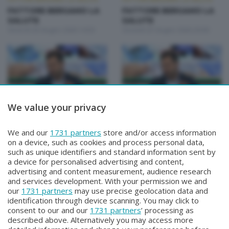
FATTORE BERGAMO LA
FATTORE BERGAMO LA
SALUTE
SALUTE
Venerdì 26 Giugno 2026 14:50
Giovedì 25 Giugno 2026 20:00
We value your privacy
FATTORE BERGAMO: LA SALUTE
FATTORE BERGAMO: LA SALUTE
FATTORE BERGAMO LA
FATTORE BERGAMO LA
We and our
1731 partners
store and/or access information
SALUTE
SALUTE
on a device, such as cookies and process personal data,
Martedì 23 Giugno 2026 14:50
Lunedì 22 Giugno 2026 20:00
such as unique identifiers and standard information sent by
a device for personalised advertising and content,
advertising and content measurement, audience research
and services development. With your permission we and
our
1731 partners
may use precise geolocation data and
identification through device scanning. You may click to
consent to our and our
1731 partners
’ processing as
described above. Alternatively you may access more