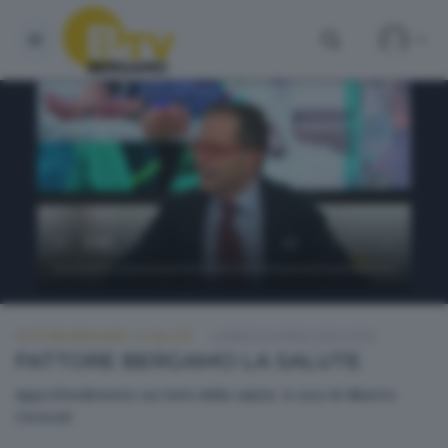
FATTORE BERGAMO: LA SALUTE
LUNEDÌ 20 APRILE 2026 20:00
FATTORE BERGAMO LA SALUTE
Approfondimento sui temi della salute. A cura di Alberto
Ceresoli