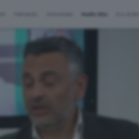
lti
Palinsesto
Sintonizzati
Radio Alta
Eco di B