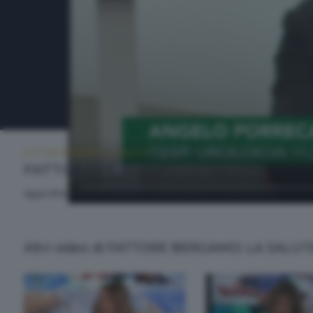
FATTORE BERGAMO: LA SALUTE
VENERDÌ 19 GIUGNO 2026 14:50
FATTORE BERGAMO LA SALUTE
Approfondimento sui temi della salute. A cura di Alberto Cere
Altri video di FATTORE BERGAMO: LA SALUT