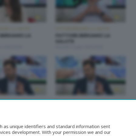
GAMO: LA SALUTE
FATTORE BERGAMO: LA SALUTE
 BERGAMO LA
FATTORE BERGAMO LA
SALUTE
io 2026 20:00
Giovedì 2 Luglio 2026 20:00
GAMO: LA SALUTE
FATTORE BERGAMO: LA SALUTE
 BERGAMO LA
FATTORE BERGAMO LA
SALUTE
iugno 2026 14:50
Lunedì 22 Giugno 2026 20:00
h as unique identifiers and standard information sent
rvices development. With your permission we and our