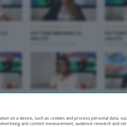
LUTE
FATTORE BERGAMO: LA SALUTE
FATTORE BER
 LA
FATTORE BERGAMO LA
FATTORE
SALUTE
SALUTE
0
Giovedì 9 Luglio 2026 20:00
Lunedì 6 Lugl
LUTE
FATTORE BERGAMO: LA SALUTE
FATTORE BER
 LA
FATTORE BERGAMO LA
FATTORE
SALUTE
SALUTE
:50
Giovedì 25 Giugno 2026 20:00
Martedì 23 G
tion on a device, such as cookies and process personal data, suc
, advertising and content measurement, audience research and se