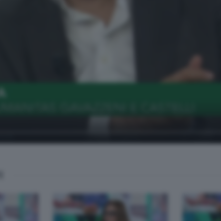
soli
E