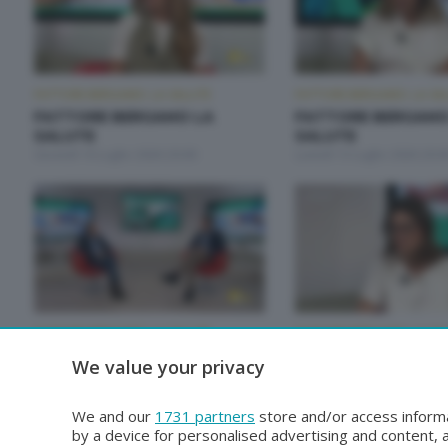
FATTORE BERGAMO: LA SALUTE
FATTORE BERGAMO: LA SA
FATTORE BERGAMO LA
FATTORE BERGAMO
SALUTE
SALUTE
Giovedì 16 Luglio 2026 20:00
Lunedì 13 Luglio 2026 20:0
FATTORE BERGAMO: LA SALUTE
FATTORE BERGAMO: LA SA
FATTORE BERGAMO LA
FATTORE BERGAMO
We value your privacy
SALUTE
SALUTE
Lunedì 29 Giugno 2026 20:00
Venerdì 26 Giugno 2026 14
We and our
1731 partners
store and/or access informa
by a device for personalised advertising and content