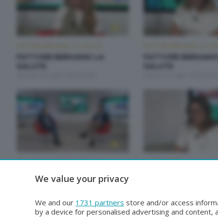
FATTORE BERGAMO: LA SALUTE
FATTORE BERGAMO: LA SA
FATTORE BERGAMO LA
FATTORE BERGAMO
SALUTE
SALUTE
Giovedì 16 Luglio 2026 20:00
Lunedì 13 Luglio 2026 20:0
FATTORE BERGAMO: LA SALUTE
FATTORE BERGAMO: LA SA
FATTORE BERGAMO LA
FATTORE BERGAMO
We value your privacy
SALUTE
SALUTE
Lunedì 29 Giugno 2026 20:00
Venerdì 26 Giugno 2026 14
We and our
1731 partners
store and/or access informa
by a device for personalised advertising and content