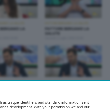
GAMO: LA SALUTE
FATTORE BERGAMO: LA SALUTE
 BERGAMO LA
FATTORE BERGAMO LA
SALUTE
io 2026 20:00
Giovedì 2 Luglio 2026 20:00
GAMO: LA SALUTE
FATTORE BERGAMO: LA SALUTE
 BERGAMO LA
FATTORE BERGAMO LA
SALUTE
iugno 2026 14:50
Lunedì 22 Giugno 2026 20:00
h as unique identifiers and standard information sent
rvices development. With your permission we and our