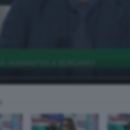
soli
E