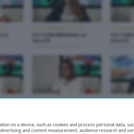
LUTE
FATTORE BERGAMO: LA SALUTE
FATTORE BER
 LA
FATTORE BERGAMO LA
FATTORE
SALUTE
SALUTE
0
Giovedì 9 Luglio 2026 20:00
Lunedì 6 Lugl
LUTE
FATTORE BERGAMO: LA SALUTE
FATTORE BER
 LA
FATTORE BERGAMO LA
FATTORE
SALUTE
SALUTE
:50
Giovedì 25 Giugno 2026 20:00
Martedì 23 G
tion on a device, such as cookies and process personal data, suc
, advertising and content measurement, audience research and se