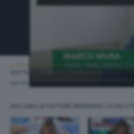
FATTORE BERGAMO: LA SALUTE
GIOVEDÌ 4 GIUGNO 2026 20:00
FATTORE BERGAMO LA SALUTE
Approfondimento sui temi della salute. A cura di Alberto Cere
Altri video di FATTORE BERGAMO: LA SALUT