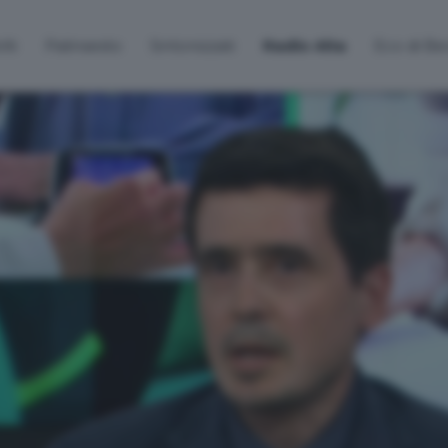
lti
Palinsesto
Sintonizzati
Radio Alta
Eco di B