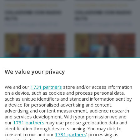
COLAZIONE CON RADIO ALTA
COLAZIONE CON RADIO ALTA
COLAZIONE CON RADIO
COLAZIONE CON RADIO
ALTA
ALTA
Giovedì 18 Giugno 2026 07:00
Mercoledì 17 Giugno 2026 07:00
We value your privacy
COLAZIONE CON RADIO ALTA
COLAZIONE CON RADIO ALTA
COLAZIONE CON RADIO
COLAZIONE CON RADIO
We and our
1731 partners
store and/or access information
ALTA
ALTA
on a device, such as cookies and process personal data,
Martedì 16 Giugno 2026 07:00
Lunedì 15 Giugno 2026 07:00
such as unique identifiers and standard information sent by
a device for personalised advertising and content,
advertising and content measurement, audience research
and services development. With your permission we and
our
1731 partners
may use precise geolocation data and
identification through device scanning. You may click to
consent to our and our
1731 partners
’ processing as