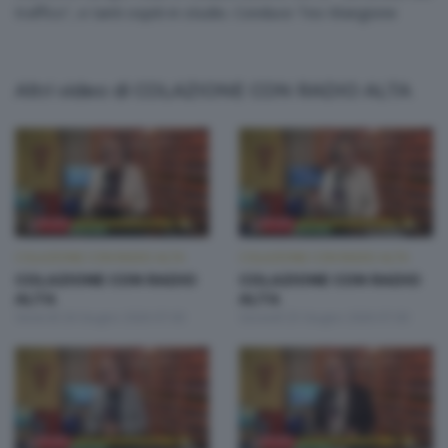
traffico", e tanti ospiti in studio. Conduce Teo Mangione
Altri video di COLAZIONE CON RADIO ALTA
COLAZIONE CON RADIO ALTA
COLAZIONE CON RADIO ALTA
COLAZIONE CON RADIO
COLAZIONE CON RADIO
ALTA
ALTA
Venerdì 26 Giugno 2026 07:00
Giovedì 25 Giugno 2026 07:00