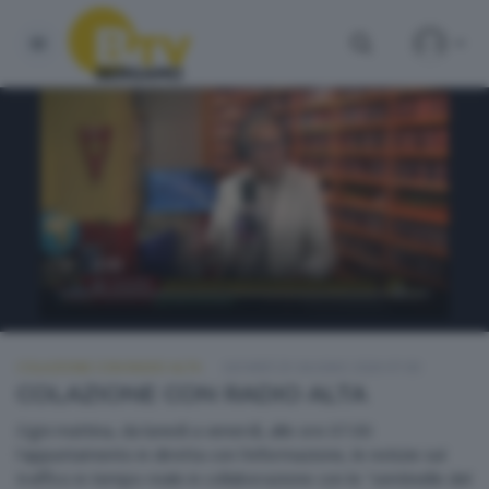
COLAZIONE CON RADIO ALTA
GIOVEDÌ 25 GIUGNO 2026 07:00
COLAZIONE CON RADIO ALTA
Ogni mattina, da lunedì a venerdì, alle ore 07.00
l'appuntamento in diretta con l'informazione, le notizie sul
traffico in tempo reale in collaborazione con le "sentinelle del