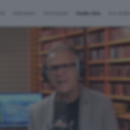
lti
Palinsesto
Sintonizzati
Radio Alta
Eco di B