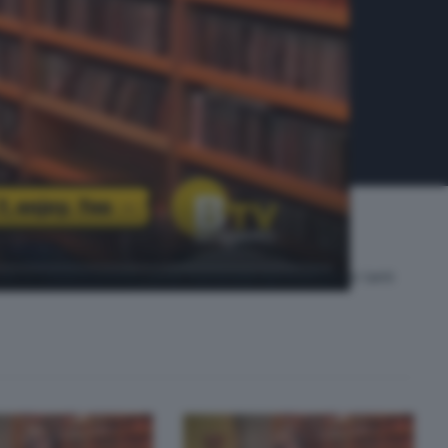
e in collaborazione con le "sentinelle del traffico", e tanti