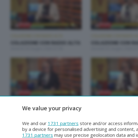
COLAZIONE CON RADIO ALTA
COLAZIONE CON RADIO A
COLAZIONE CON RADIO ALTA
COLAZIONE CON RA
Venerdì 26 Giugno 2026 07:00
Giovedì 25 Giugno 2026 07
COLAZIONE CON RADIO ALTA
COLAZIONE CON RADIO A
We value your privacy
COLAZIONE CON RADIO ALTA
COLAZIONE CON RA
Venerdì 19 Giugno 2026 07:00
Giovedì 18 Giugno 2026 07
We and our
1731 partners
store and/or access informa
by a device for personalised advertising and content
1731 partners
may use precise geolocation data and id