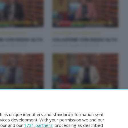
ON RADIO ALTA
COLAZIONE CON RADIO ALTA
E CON RADIO ALTA
COLAZIONE CON RADIO ALTA
iugno 2026 07:00
Lunedì 22 Giugno 2026 07:00
ON RADIO ALTA
COLAZIONE CON RADIO ALTA
E CON RADIO ALTA
COLAZIONE CON RADIO ALTA
iugno 2026 07:00
Lunedì 15 Giugno 2026 07:00
h as unique identifiers and standard information sent
rvices development. With your permission we and our
o our and our
1731 partners
’ processing as described