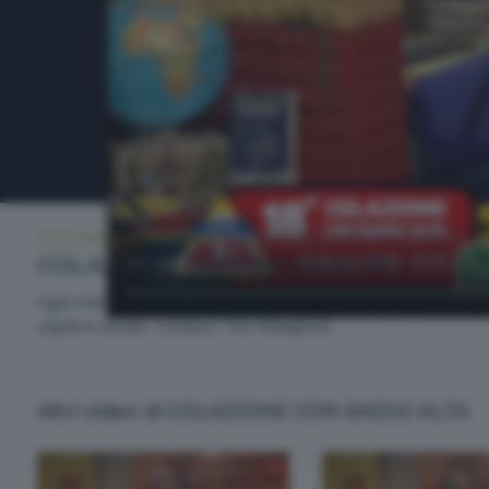
COLAZIONE CON RADIO ALTA
MERCOLEDÌ 24 GIUGNO 2026 07:00
COLAZIONE CON RADIO ALTA
Ogni mattina, da lunedì a venerdì, alle ore 07.00 l'appuntament
ospiti in studio. Conduce Teo Mangione
Altri video di COLAZIONE CON RADIO ALTA