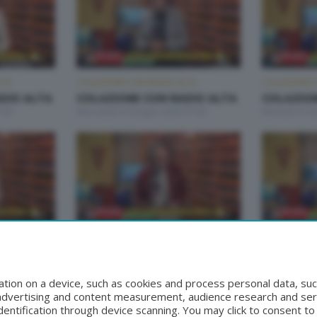
LTA
COLAZIONE CON RADIO ALTA
COLAZIONE C
DIO ALTA
COLAZIONE CON RADIO ALTA
COLAZION
:00
Mercoledì 24 Giugno 2026 07:00
Martedì 23 G
LTA
COLAZIONE CON RADIO ALTA
COLAZIONE C
DIO ALTA
COLAZIONE CON RADIO ALTA
COLAZION
:00
Mercoledì 17 Giugno 2026 07:00
Martedì 16 G
tion on a device, such as cookies and process personal data, suc
, advertising and content measurement, audience research and se
entification through device scanning. You may click to consent t