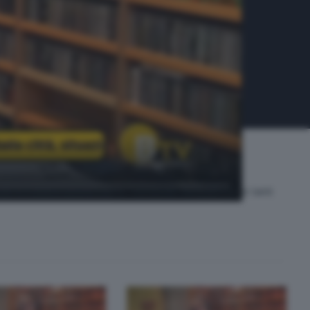
e in collaborazione con le "sentinelle del traffico", e tanti