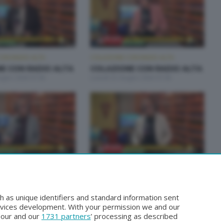
ON RADIO ALTA
COLAZIONE CON RADIO ALTA
E CON RADIO ALTA
COLAZIONE CON RADIO ALTA
iugno 2026 07:00
Lunedì 22 Giugno 2026 07:00
ON RADIO ALTA
COLAZIONE CON RADIO ALTA
E CON RADIO ALTA
COLAZIONE CON RADIO ALTA
iugno 2026 07:00
Lunedì 15 Giugno 2026 07:00
h as unique identifiers and standard information sent
rvices development. With your permission we and our
o our and our
1731 partners
’ processing as described