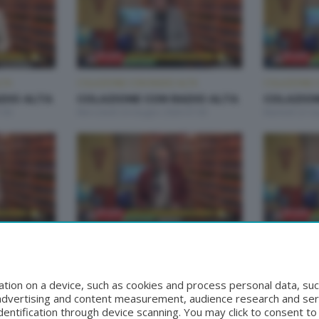
LTA
COLAZIONE CON RADIO ALTA
COLAZIONE C
DIO ALTA
COLAZIONE CON RADIO ALTA
COLAZION
:00
Mercoledì 24 Giugno 2026 07:00
Martedì 23 G
LTA
COLAZIONE CON RADIO ALTA
COLAZIONE C
DIO ALTA
COLAZIONE CON RADIO ALTA
COLAZION
:00
Mercoledì 17 Giugno 2026 07:00
Martedì 16 G
tion on a device, such as cookies and process personal data, suc
, advertising and content measurement, audience research and se
entification through device scanning. You may click to consent t