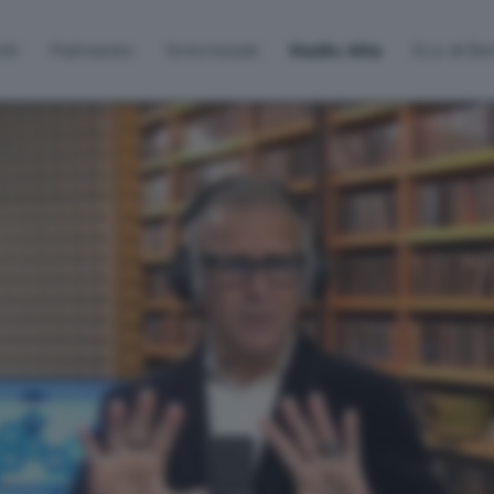
lti
Palinsesto
Sintonizzati
Radio Alta
Eco di B