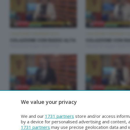
COLAZIONE CON RADIO ALTA
COLAZIONE CON RADIO A
COLAZIONE CON RADIO ALTA
COLAZIONE CON RA
Venerdì 26 Giugno 2026 07:00
Giovedì 25 Giugno 2026 07
COLAZIONE CON RADIO ALTA
COLAZIONE CON RADIO A
We value your privacy
COLAZIONE CON RADIO ALTA
COLAZIONE CON RA
Venerdì 19 Giugno 2026 07:00
Giovedì 18 Giugno 2026 07
We and our
1731 partners
store and/or access informa
by a device for personalised advertising and content
1731 partners
may use precise geolocation data and id