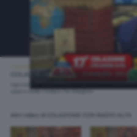
COLAZIONE CON RADIO ALTA
MARTEDÌ 22 OTTOBRE 2024 07:00
COLAZIONE CON RADIO ALTA
Ogni mattina, da lunedì a venerdì, alle ore 07.00 l'appuntament
ospiti in studio. Conduce Teo Mangione
Altri video di COLAZIONE CON RADIO ALTA