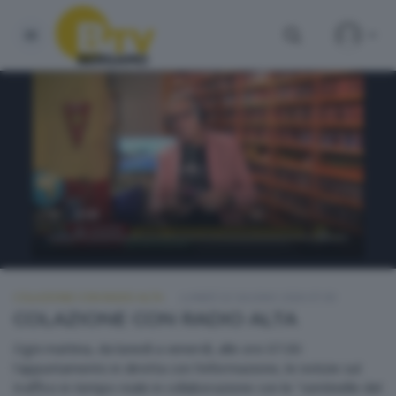
COLAZIONE CON RADIO ALTA
LUNEDÌ 22 GIUGNO 2026 07:00
COLAZIONE CON RADIO ALTA
Ogni mattina, da lunedì a venerdì, alle ore 07.00
l'appuntamento in diretta con l'informazione, le notizie sul
traffico in tempo reale in collaborazione con le "sentinelle del