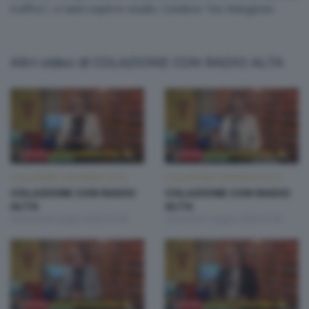
traffico", e tanti ospiti in studio. Conduce Teo Mangione
Altri video di COLAZIONE CON RADIO ALTA
COLAZIONE CON RADIO ALTA
COLAZIONE CON RADIO ALTA
COLAZIONE CON RADIO
COLAZIONE CON RADIO
ALTA
ALTA
Venerdì 26 Giugno 2026 07:00
Giovedì 25 Giugno 2026 07:00