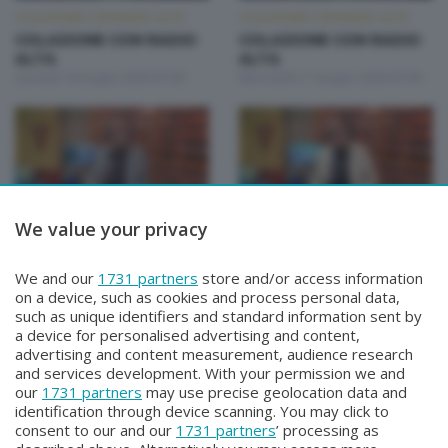
COLAZIONE CON RADIO ALTA
COLAZIONE CON RADIO ALTA
COLAZIONE CON RADIO
COLAZIONE CON RADIO
ALTA
ALTA
Giovedì 18 Giugno 2026 07:00
Mercoledì 17 Giugno 2026 07:00
We value your privacy
COLAZIONE CON RADIO ALTA
COLAZIONE CON RADIO ALTA
COLAZIONE CON RADIO
COLAZIONE CON RADIO
We and our
1731 partners
store and/or access information
ALTA
ALTA
on a device, such as cookies and process personal data,
Martedì 16 Giugno 2026 07:00
Lunedì 15 Giugno 2026 07:00
such as unique identifiers and standard information sent by
a device for personalised advertising and content,
advertising and content measurement, audience research
and services development. With your permission we and
our
1731 partners
may use precise geolocation data and
identification through device scanning. You may click to
consent to our and our
1731 partners
’ processing as