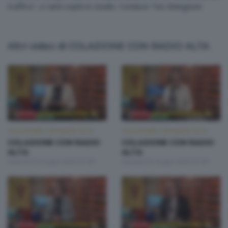
traffico", e tanti ospiti in studio. Conduce Teo Mangione
Altri video di COLAZIONE CON RADIO ALTA
COLAZIONE CON RADIO ALTA
COLAZIONE CON RADIO ALTA
COLAZIONE CON RADIO
COLAZIONE CON RADIO
ALTA
ALTA
Venerdì 26 Giugno 2026 07:00
Giovedì 25 Giugno 2026 07:00