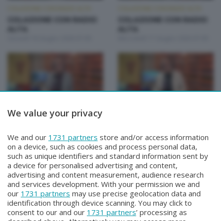
COLAZIONE CON RADIO ALTA
COLAZIONE CON RADIO ALTA
COLAZIONE CON RADIO
COLAZIONE CON RADIO
ALTA
ALTA
Giovedì 18 Giugno 2026 07:00
Mercoledì 17 Giugno 2026 07:00
We value your privacy
COLAZIONE CON RADIO ALTA
COLAZIONE CON RADIO ALTA
COLAZIONE CON RADIO
COLAZIONE CON RADIO
We and our
1731 partners
store and/or access information
ALTA
ALTA
on a device, such as cookies and process personal data,
Martedì 16 Giugno 2026 07:00
Lunedì 15 Giugno 2026 07:00
such as unique identifiers and standard information sent by
a device for personalised advertising and content,
advertising and content measurement, audience research
and services development. With your permission we and
our
1731 partners
may use precise geolocation data and
identification through device scanning. You may click to
consent to our and our
1731 partners
’ processing as