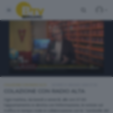
COLAZIONE CON RADIO ALTA
GIOVEDÌ 21 MAGGIO 2026 07:00
COLAZIONE CON RADIO ALTA
Ogni mattina, da lunedì a venerdì, alle ore 07.00
l'appuntamento in diretta con l'informazione, le notizie sul
traffico in tempo reale in collaborazione con le "sentinelle del