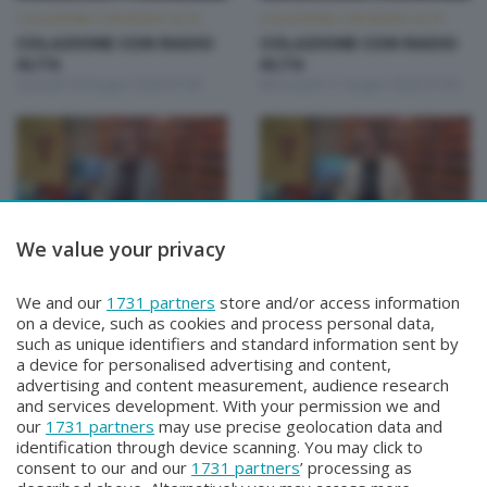
COLAZIONE CON RADIO ALTA
COLAZIONE CON RADIO ALTA
COLAZIONE CON RADIO
COLAZIONE CON RADIO
ALTA
ALTA
Giovedì 18 Giugno 2026 07:00
Mercoledì 17 Giugno 2026 07:00
We value your privacy
COLAZIONE CON RADIO ALTA
COLAZIONE CON RADIO ALTA
COLAZIONE CON RADIO
COLAZIONE CON RADIO
We and our
1731 partners
store and/or access information
ALTA
ALTA
on a device, such as cookies and process personal data,
Martedì 16 Giugno 2026 07:00
Lunedì 15 Giugno 2026 07:00
such as unique identifiers and standard information sent by
a device for personalised advertising and content,
advertising and content measurement, audience research
and services development. With your permission we and
our
1731 partners
may use precise geolocation data and
identification through device scanning. You may click to
consent to our and our
1731 partners
’ processing as