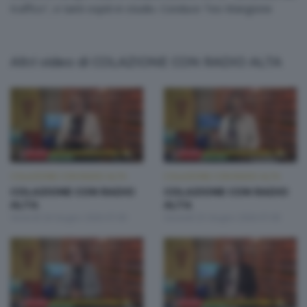
traffico", e tanti ospiti in studio. Conduce Teo Mangione
Altri video di COLAZIONE CON RADIO ALTA
COLAZIONE CON RADIO ALTA
COLAZIONE CON RADIO ALTA
COLAZIONE CON RADIO
COLAZIONE CON RADIO
ALTA
ALTA
Venerdì 26 Giugno 2026 07:00
Giovedì 25 Giugno 2026 07:00