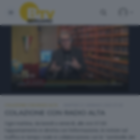
COLAZIONE CON RADIO ALTA
MARTEDÌ 21 GENNAIO 2025 07:00
COLAZIONE CON RADIO ALTA
Ogni mattina, da lunedì a venerdì, alle ore 07.00
l'appuntamento in diretta con l'informazione, le notizie sul
traffico in tempo reale in collaborazione con le "sentinelle del