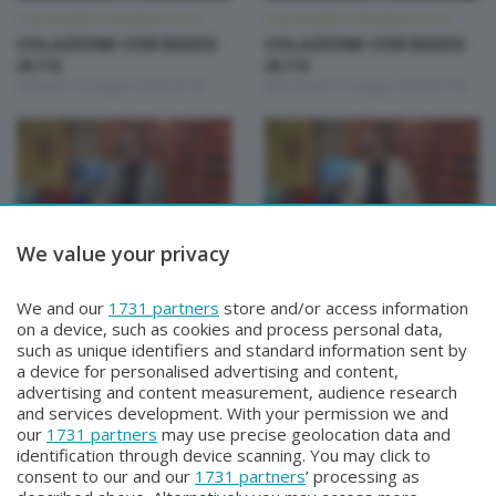
COLAZIONE CON RADIO ALTA
COLAZIONE CON RADIO ALTA
COLAZIONE CON RADIO
COLAZIONE CON RADIO
ALTA
ALTA
Giovedì 18 Giugno 2026 07:00
Mercoledì 17 Giugno 2026 07:00
We value your privacy
COLAZIONE CON RADIO ALTA
COLAZIONE CON RADIO ALTA
COLAZIONE CON RADIO
COLAZIONE CON RADIO
We and our
1731 partners
store and/or access information
ALTA
ALTA
on a device, such as cookies and process personal data,
Martedì 16 Giugno 2026 07:00
Lunedì 15 Giugno 2026 07:00
such as unique identifiers and standard information sent by
a device for personalised advertising and content,
advertising and content measurement, audience research
and services development. With your permission we and
our
1731 partners
may use precise geolocation data and
identification through device scanning. You may click to
consent to our and our
1731 partners
’ processing as