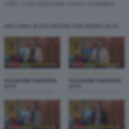
traffico", e tanti ospiti in studio. Conduce Teo Mangione
Altri video di COLAZIONE CON RADIO ALTA
COLAZIONE CON RADIO ALTA
COLAZIONE CON RADIO ALTA
COLAZIONE CON RADIO
COLAZIONE CON RADIO
ALTA
ALTA
Venerdì 26 Giugno 2026 07:00
Giovedì 25 Giugno 2026 07:00