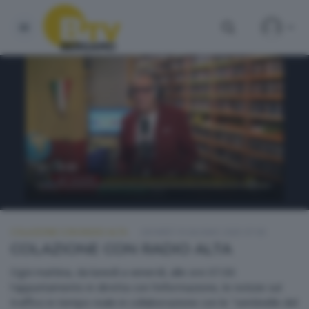
COLAZIONE CON RADIO ALTA
GIOVEDÌ 19 GIUGNO 2025 07:00
COLAZIONE CON RADIO ALTA
Ogni mattina, da lunedì a venerdì, alle ore 07.00
l'appuntamento in diretta con l'informazione, le notizie sul
traffico in tempo reale in collaborazione con le "sentinelle del