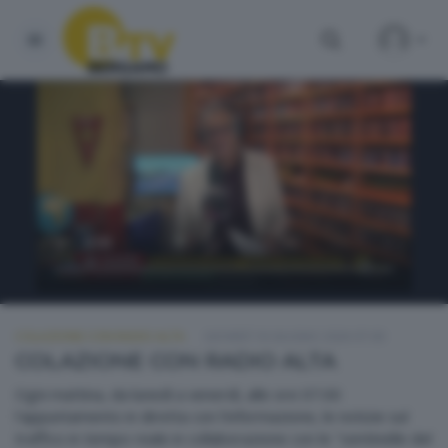
COLAZIONE CON RADIO ALTA
GIOVEDÌ 18 GIUGNO 2026 07:00
COLAZIONE CON RADIO ALTA
Ogni mattina, da lunedì a venerdì, alle ore 07.00
l'appuntamento in diretta con l'informazione, le notizie sul
traffico in tempo reale in collaborazione con le "sentinelle del