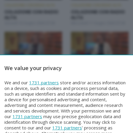
COLAZIONE CON RADIO ALTA
COLAZIONE CON RADIO ALTA
COLAZIONE CON RADIO
COLAZIONE CON RADIO
ALTA
ALTA
Giovedì 18 Giugno 2026 07:00
Mercoledì 17 Giugno 2026 07:00
We value your privacy
COLAZIONE CON RADIO ALTA
COLAZIONE CON RADIO ALTA
COLAZIONE CON RADIO
COLAZIONE CON RADIO
We and our
1731 partners
store and/or access information
ALTA
ALTA
on a device, such as cookies and process personal data,
Martedì 16 Giugno 2026 07:00
Lunedì 15 Giugno 2026 07:00
such as unique identifiers and standard information sent by
a device for personalised advertising and content,
advertising and content measurement, audience research
and services development. With your permission we and
our
1731 partners
may use precise geolocation data and
identification through device scanning. You may click to
consent to our and our
1731 partners
’ processing as