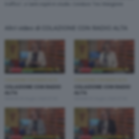
traffico", e tanti ospiti in studio. Conduce Teo Mangione
Altri video di COLAZIONE CON RADIO ALTA
COLAZIONE CON RADIO ALTA
COLAZIONE CON RADIO ALTA
COLAZIONE CON RADIO
COLAZIONE CON RADIO
ALTA
ALTA
Venerdì 26 Giugno 2026 07:00
Giovedì 25 Giugno 2026 07:00