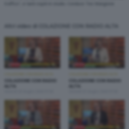
traffico", e tanti ospiti in studio. Conduce Teo Mangione
Altri video di COLAZIONE CON RADIO ALTA
COLAZIONE CON RADIO ALTA
COLAZIONE CON RADIO ALTA
COLAZIONE CON RADIO
COLAZIONE CON RADIO
ALTA
ALTA
Venerdì 26 Giugno 2026 07:00
Giovedì 25 Giugno 2026 07:00