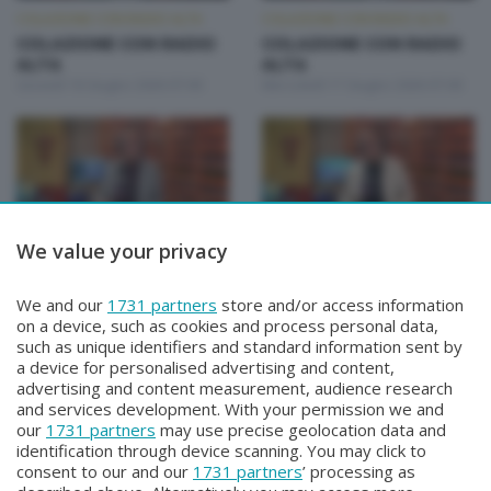
COLAZIONE CON RADIO ALTA
COLAZIONE CON RADIO ALTA
COLAZIONE CON RADIO
COLAZIONE CON RADIO
ALTA
ALTA
Giovedì 18 Giugno 2026 07:00
Mercoledì 17 Giugno 2026 07:00
We value your privacy
COLAZIONE CON RADIO ALTA
COLAZIONE CON RADIO ALTA
COLAZIONE CON RADIO
COLAZIONE CON RADIO
We and our
1731 partners
store and/or access information
ALTA
ALTA
on a device, such as cookies and process personal data,
Martedì 16 Giugno 2026 07:00
Lunedì 15 Giugno 2026 07:00
such as unique identifiers and standard information sent by
a device for personalised advertising and content,
advertising and content measurement, audience research
and services development. With your permission we and
our
1731 partners
may use precise geolocation data and
identification through device scanning. You may click to
consent to our and our
1731 partners
’ processing as