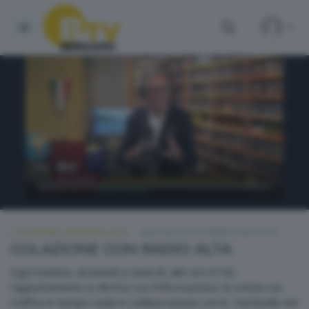
COLAZIONE CON RADIO ALTA
MARTEDÌ 16 SETTEMBRE 2025 07:00
COLAZIONE CON RADIO ALTA
Ogni mattina, da lunedì a venerdì, alle ore 07.00
l'appuntamento in diretta con l'informazione, le notizie sul
traffico in tempo reale in collaborazione con le "sentinelle del