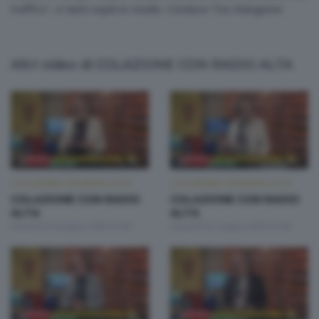
traffico", e tanti ospiti in studio. Conduce Teo Mangione
Altri video di COLAZIONE CON RADIO ALTA
COLAZIONE CON RADIO ALTA
COLAZIONE CON RADIO ALTA
COLAZIONE CON RADIO
COLAZIONE CON RADIO
ALTA
ALTA
Venerdì 26 Giugno 2026 07:00
Giovedì 25 Giugno 2026 07:00