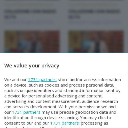
COLAZIONE CON RADIO ALTA
COLAZIONE CON RADIO ALTA
COLAZIONE CON RADIO
COLAZIONE CON RADIO
ALTA
ALTA
Giovedì 18 Giugno 2026 07:00
Mercoledì 17 Giugno 2026 07:00
We value your privacy
COLAZIONE CON RADIO ALTA
COLAZIONE CON RADIO ALTA
COLAZIONE CON RADIO
COLAZIONE CON RADIO
We and our
1731 partners
store and/or access information
ALTA
ALTA
on a device, such as cookies and process personal data,
Martedì 16 Giugno 2026 07:00
Lunedì 15 Giugno 2026 07:00
such as unique identifiers and standard information sent by
a device for personalised advertising and content,
advertising and content measurement, audience research
and services development. With your permission we and
our
1731 partners
may use precise geolocation data and
identification through device scanning. You may click to
consent to our and our
1731 partners
’ processing as