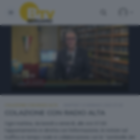
COLAZIONE CON RADIO ALTA
MARTEDÌ 14 GENNAIO 2025 07:00
COLAZIONE CON RADIO ALTA
Ogni mattina, da lunedì a venerdì, alle ore 07.00
l'appuntamento in diretta con l'informazione, le notizie sul
traffico in tempo reale in collaborazione con le "sentinelle del