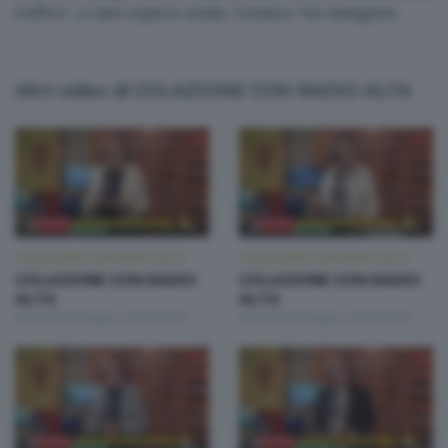
traffico", e tanti ospiti in studio. Conduce Teo Mangione
Altri video di COLAZIONE CON RADIO ALTA
COLAZIONE CON RADIO ALTA
COLAZIONE CON RADIO ALTA
COLAZIONE CON RADIO
COLAZIONE CON RADIO
ALTA
ALTA
Venerdì 26 Giugno 2026 07:00
Giovedì 25 Giugno 2026 07:00