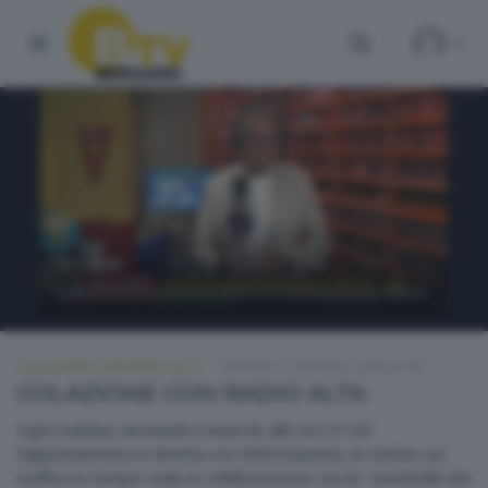
COLAZIONE CON RADIO ALTA
MARTEDÌ 12 MAGGIO 2026 07:00
COLAZIONE CON RADIO ALTA
Ogni mattina, da lunedì a venerdì, alle ore 07.00
l'appuntamento in diretta con l'informazione, le notizie sul
traffico in tempo reale in collaborazione con le "sentinelle del