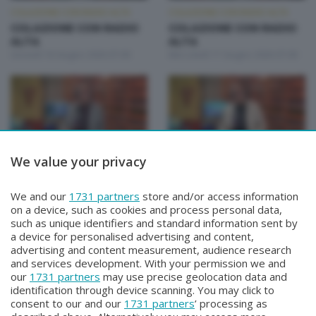
COLAZIONE CON RADIO ALTA
COLAZIONE CON RADIO ALTA
COLAZIONE CON RADIO
COLAZIONE CON RADIO
ALTA
ALTA
Giovedì 18 Giugno 2026 07:00
Mercoledì 17 Giugno 2026 07:00
We value your privacy
COLAZIONE CON RADIO ALTA
COLAZIONE CON RADIO ALTA
COLAZIONE CON RADIO
COLAZIONE CON RADIO
We and our
1731 partners
store and/or access information
ALTA
ALTA
on a device, such as cookies and process personal data,
Martedì 16 Giugno 2026 07:00
Lunedì 15 Giugno 2026 07:00
such as unique identifiers and standard information sent by
a device for personalised advertising and content,
advertising and content measurement, audience research
and services development. With your permission we and
our
1731 partners
may use precise geolocation data and
identification through device scanning. You may click to
consent to our and our
1731 partners
’ processing as