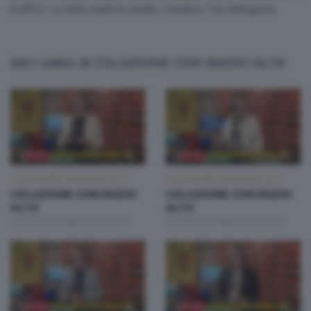
traffico", e tanti ospiti in studio. Conduce Teo Mangione
Altri video di COLAZIONE CON RADIO ALTA
COLAZIONE CON RADIO ALTA
COLAZIONE CON RADIO ALTA
COLAZIONE CON RADIO
COLAZIONE CON RADIO
ALTA
ALTA
Venerdì 26 Giugno 2026 07:00
Giovedì 25 Giugno 2026 07:00