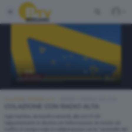
COLAZIONE CON RADIO ALTA
MARTEDÌ 11 FEBBRAIO 2025 07:00
COLAZIONE CON RADIO ALTA
Ogni mattina, da lunedì a venerdì, alle ore 07.00
l'appuntamento in diretta con l'informazione, le notizie sul
traffico in tempo reale in collaborazione con le "sentinelle del