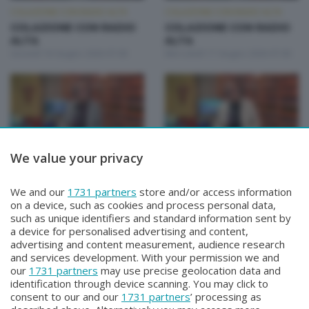
COLAZIONE CON RADIO ALTA
COLAZIONE CON RADIO ALTA
COLAZIONE CON RADIO
COLAZIONE CON RADIO
ALTA
ALTA
Giovedì 18 Giugno 2026 07:00
Mercoledì 17 Giugno 2026 07:00
We value your privacy
COLAZIONE CON RADIO ALTA
COLAZIONE CON RADIO ALTA
COLAZIONE CON RADIO
COLAZIONE CON RADIO
We and our
1731 partners
store and/or access information
ALTA
ALTA
on a device, such as cookies and process personal data,
Martedì 16 Giugno 2026 07:00
Lunedì 15 Giugno 2026 07:00
such as unique identifiers and standard information sent by
a device for personalised advertising and content,
advertising and content measurement, audience research
and services development. With your permission we and
our
1731 partners
may use precise geolocation data and
identification through device scanning. You may click to
consent to our and our
1731 partners
’ processing as