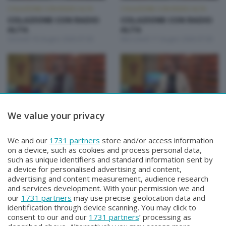
COLAZIONE CON RADIO ALTA
COLAZIONE CON RADIO ALTA
COLAZIONE CON RADIO
COLAZIONE CON RADIO
ALTA
ALTA
Giovedì 18 Giugno 2026 07:00
Mercoledì 17 Giugno 2026 07:00
We value your privacy
COLAZIONE CON RADIO ALTA
COLAZIONE CON RADIO ALTA
COLAZIONE CON RADIO
COLAZIONE CON RADIO
We and our
1731 partners
store and/or access information
ALTA
ALTA
on a device, such as cookies and process personal data,
Martedì 16 Giugno 2026 07:00
Lunedì 15 Giugno 2026 07:00
such as unique identifiers and standard information sent by
a device for personalised advertising and content,
advertising and content measurement, audience research
and services development. With your permission we and
our
1731 partners
may use precise geolocation data and
identification through device scanning. You may click to
consent to our and our
1731 partners
’ processing as