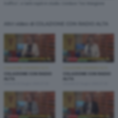
traffico", e tanti ospiti in studio. Conduce Teo Mangione
Altri video di COLAZIONE CON RADIO ALTA
COLAZIONE CON RADIO ALTA
COLAZIONE CON RADIO ALTA
COLAZIONE CON RADIO
COLAZIONE CON RADIO
ALTA
ALTA
Venerdì 26 Giugno 2026 07:00
Giovedì 25 Giugno 2026 07:00