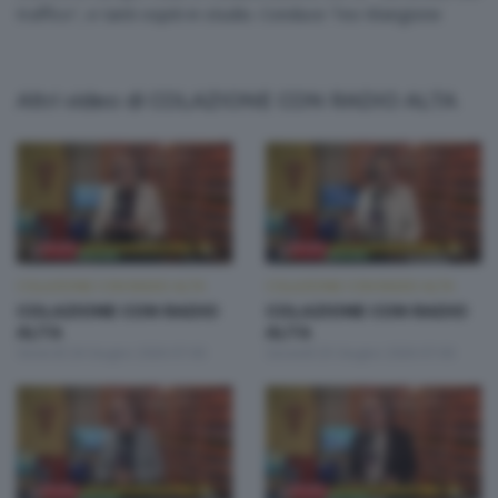
traffico", e tanti ospiti in studio. Conduce Teo Mangione
Altri video di COLAZIONE CON RADIO ALTA
COLAZIONE CON RADIO ALTA
COLAZIONE CON RADIO ALTA
COLAZIONE CON RADIO
COLAZIONE CON RADIO
ALTA
ALTA
Venerdì 26 Giugno 2026 07:00
Giovedì 25 Giugno 2026 07:00