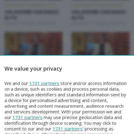
COLAZIONE CON RADIO ALTA
COLAZIONE CON RADIO ALTA
COLAZIONE CON RADIO
COLAZIONE CON RADIO
ALTA
ALTA
Giovedì 18 Giugno 2026 07:00
Mercoledì 17 Giugno 2026 07:00
We value your privacy
COLAZIONE CON RADIO ALTA
COLAZIONE CON RADIO ALTA
COLAZIONE CON RADIO
COLAZIONE CON RADIO
We and our
1731 partners
store and/or access information
ALTA
ALTA
on a device, such as cookies and process personal data,
Martedì 16 Giugno 2026 07:00
Lunedì 15 Giugno 2026 07:00
such as unique identifiers and standard information sent by
a device for personalised advertising and content,
advertising and content measurement, audience research
and services development. With your permission we and
our
1731 partners
may use precise geolocation data and
identification through device scanning. You may click to
consent to our and our
1731 partners
’ processing as