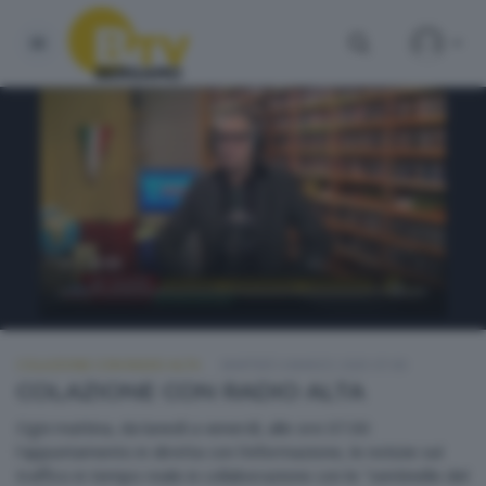
COLAZIONE CON RADIO ALTA
MARTEDÌ 4 MARZO 2025 07:00
COLAZIONE CON RADIO ALTA
Ogni mattina, da lunedì a venerdì, alle ore 07.00
l'appuntamento in diretta con l'informazione, le notizie sul
traffico in tempo reale in collaborazione con le "sentinelle del