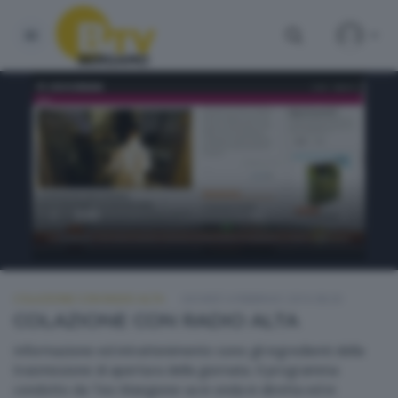
COLAZIONE CON RADIO ALTA
GIOVEDÌ 4 FEBBRAIO 2016 08:30
COLAZIONE CON RADIO ALTA
Informazione ed intrattenimento sono gli ingredienti della
trasmissione di apertura della giornata. Il programma
condotto da Teo Mangione va in onda in diretta ed in