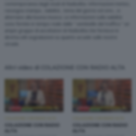
contemporanea dagli studi di RadioAlta. Informazioni meteo,
rassegna stampa , viabilità , tema del giorno ed sms , si
alternano alla buona musica. Le informazioni sulla viabilità
sono fornite in tempo reale dalle “ sentinelle del traffico “ un
ampio gruppo di ascoltatori di RadioAlta che fornisce in
diretta utili segnalazioni su quanto accade sulle nostre
strade.
Altri video di COLAZIONE CON RADIO ALTA
COLAZIONE CON RADIO ALTA
COLAZIONE CON RADIO ALTA
COLAZIONE CON RADIO
COLAZIONE CON RADIO
ALTA
ALTA