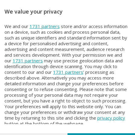
We value your privacy
CGIL DIRITTI E ROVESCI
CGIL DIRITTI E ROVESCI
We and our
1731 partners
store and/or access information
CGIL DIRITTI E ROVESCI
CGIL DIRITTI E ROVESCI
on a device, such as cookies and process personal data,
Sabato 9 Maggio 2026 11:40
Venerdì 8 Maggio 2026 20:00
such as unique identifiers and standard information sent by
a device for personalised advertising and content,
advertising and content measurement, audience research
and services development. With your permission we and
our
1731 partners
may use precise geolocation data and
identification through device scanning. You may click to
consent to our and our
1731 partners
’ processing as
described above. Alternatively you may access more
detailed information and change your preferences before
consenting or to refuse consenting. Please note that some
Facebook
Instagram
Youtube
processing of your personal data may not require your
consent, but you have a right to object to such processing.
Your preferences will apply to this website only. You can
Copyright © 2026 Bergamo TV - P.IVA : 00626270169 | Viale Papa
change your preferences or withdraw your consent at any
Giovanni XXIII n.118 24121 Bergamo | Capitale Sociale Euro 2.000.000
time by returning to this site and clicking the
privacy policy
i.v.
button at the bottom of the webpage.
Iscritta al Registro Imprese di Bergamo al n. 160028 - REA BG-160028