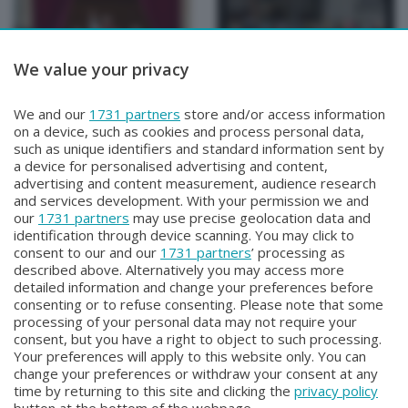
We value your privacy
BERGAMO TG SPECIALE
BERGAMO TG SPECIALE
We and our
1731 partners
store and/or access information
BERGAMO TG SPECIALE
BERGAMO TG SPECIALE
on a device, such as cookies and process personal data,
Giovedì 8 Maggio 2025 18:30
Sabato 26 Aprile 2025 09:20
such as unique identifiers and standard information sent by
a device for personalised advertising and content,
advertising and content measurement, audience research
and services development. With your permission we and
our
1731 partners
may use precise geolocation data and
identification through device scanning. You may click to
consent to our and our
1731 partners
’ processing as
described above. Alternatively you may access more
detailed information and change your preferences before
consenting or to refuse consenting. Please note that some
Facebook
Instagram
Youtube
processing of your personal data may not require your
consent, but you have a right to object to such processing.
Your preferences will apply to this website only. You can
Copyright © 2026 Bergamo TV - P.IVA : 00626270169 | Viale Papa
change your preferences or withdraw your consent at any
Giovanni XXIII n.118 24121 Bergamo | Capitale Sociale Euro 2.000.000
time by returning to this site and clicking the
privacy policy
i.v.