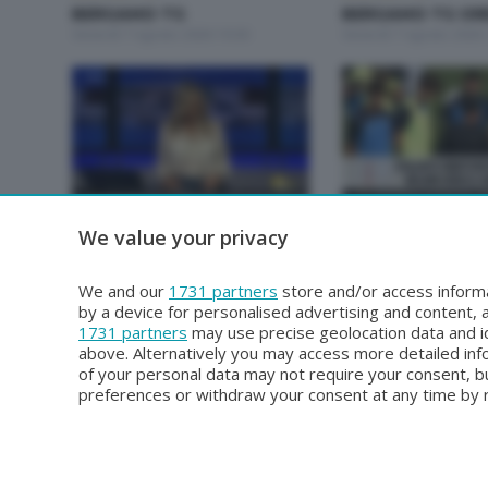
BERGAMO TG
BERGAMO TG OR
Venerdì 7 Agosto 2026 19:30
Venerdì 7 Agosto 2026 
BERGAMO TG
BERGAMO TG
We value your privacy
BERGAMO TG ORE12
BERGAMO TG
Mercoledì 5 Agosto 2026 12:00
Martedì 4 Agosto 2026 
We and our
1731 partners
store and/or access informa
by a device for personalised advertising and content
1731 partners
may use precise geolocation data and id
above. Alternatively you may access more detailed in
of your personal data may not require your consent, bu
preferences or withdraw your consent at any time by re