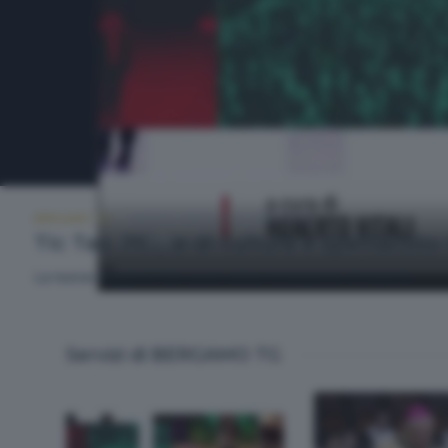
BERGAMO TG
SABATO 30 MAGGIO 2026 19:30
Tic Tac. Pillole di cultura e spettacolo
La nuova stagione dei teatri della Fondazione Donizetti.
Servizi di BERGAMO TG