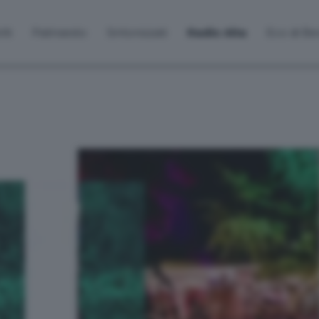
lti
Palinsesto
Sintonizzati
Radio Alta
Eco di B