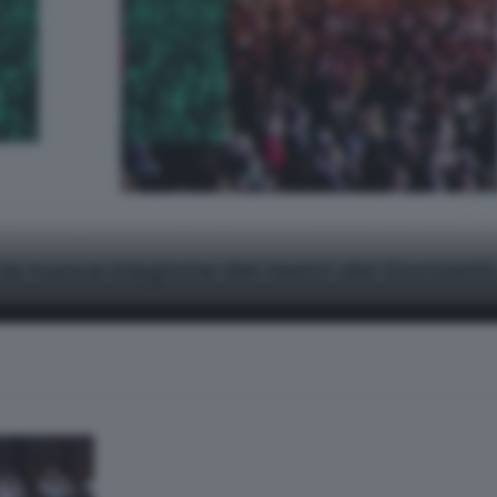
: la nuova stagione dei teatri del Donizetti