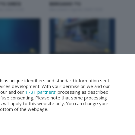
TG ORE12
BERGAMO TG
to 2026 12:00
Mercoledì 5 Agosto 2026 19:30
BERGAMO TG
TG
BERGAMO TG ORE12
o 2026 19:30
Lunedì 3 Agosto 2026 12:00
h as unique identifiers and standard information sent
rvices development. With your permission we and our
o our and our
1731 partners
’ processing as described
efuse consenting. Please note that some processing
 will apply to this website only. You can change your
bottom of the webpage.
Facebook
Instagram
Youtube