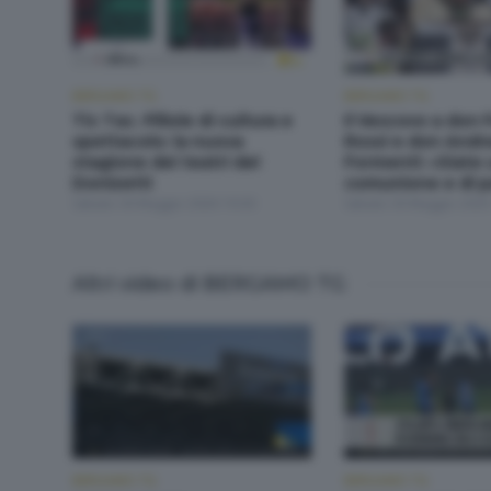
BERGAMO TG
BERGAMO TG
Tic Tac. Pillole di cultura e
Il Vescovo a don 
spettacolo: la nuova
Rossi e don Andr
stagione dei teatri del
Formenti: «Siate 
Donizetti
comunione e di 
Sabato 30 Maggio 2026 19:30
Sabato 30 Maggio 2026
Altri video di BERGAMO TG
BERGAMO TG
BERGAMO TG