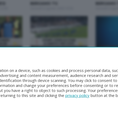
E12
BERGAMO TG
BERGAMO 
12:00
Giovedì 6 Agosto 2026 19:30
Giovedì 6 Agos
BERGAMO TG
BERGAMO TG
BERGAMO TG ORE12
BERGAMO 
19:30
Martedì 4 Agosto 2026 12:00
Lunedì 3 Agost
tion on a device, such as cookies and process personal data, suc
, advertising and content measurement, audience research and se
entification through device scanning. You may click to consent t
formation and change your preferences before consenting or to r
t you have a right to object to such processing. Your preferences
turning to this site and clicking the
privacy policy
button at the 