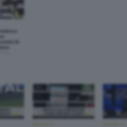
Federico
ea
uomini di
pace»
 19:30
BERGAMO TG
BERGAMO TG