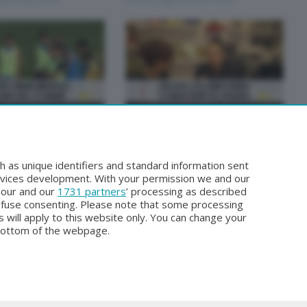
BERGAMO TG
TG ORE12
BERGAMO TG
sto 2026 12:00
Venerdì 31 Luglio 2026 19:30
h as unique identifiers and standard information sent
rvices development. With your permission we and our
o our and our
1731 partners
’ processing as described
efuse consenting. Please note that some processing
 will apply to this website only. You can change your
bottom of the webpage.
Facebook
Instagram
Youtube