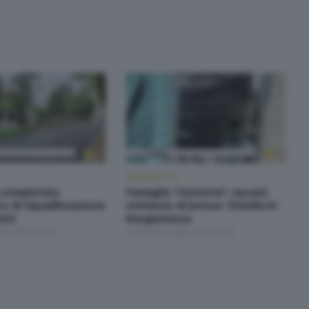
BERGAMO TG
, completato
Famiglie "ristrette", ma più
to di riqualificazione
richieste di bonus: 123mila in
zini
bergamasca
lio 2025 19:30
Lunedì 28 Luglio 2025 19:30