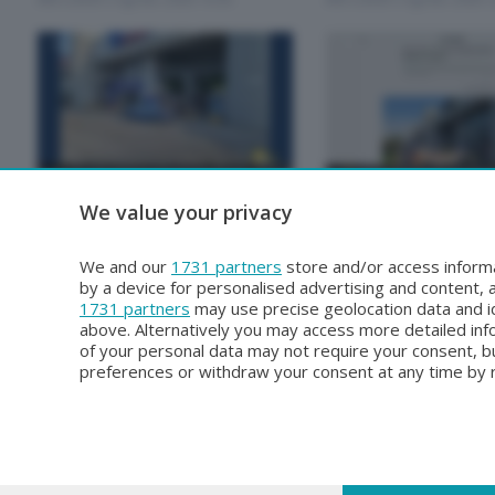
BERGAMO TG
BERGAMO TG
We value your privacy
BERGAMO TG ORE12
BERGAMO TG
Lunedì 3 Agosto 2026 12:00
Domenica 2 Agosto 2026 1
We and our
1731 partners
store and/or access informa
by a device for personalised advertising and content
1731 partners
may use precise geolocation data and id
above. Alternatively you may access more detailed in
of your personal data may not require your consent, bu
preferences or withdraw your consent at any time by re
Copyright © 2026 Bergamo TV - P.IVA : 00626270169 | Viale Papa Giova