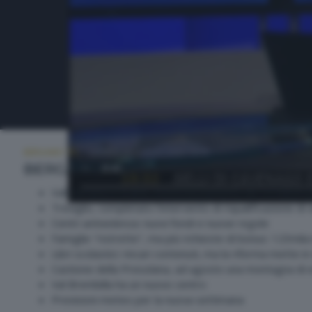
BERGAMO TG
LUNEDÌ 28 LUGLIO 2025 19:30
BERGAMO TG
Valli Seriana e Scalve, maxistanziamento da 14 milioni 
Treviglio, completato l'intervento di riqualificazione di 
Centri antiviolenza: nuovi fondi e nuove regole
Famiglie "ristrette", ma più richieste di bonus: 123mil
Libri scolastici: rincari contenuti, ma la riforma mette in d
Castione della Presolana, ad agosto una montagna di 
Val Brembilla ha un nuovo centro
Previsioni meteo per la nuova settimana