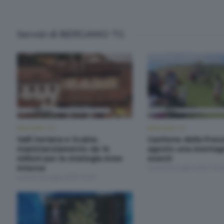
Servizi di BERGAMO TG
BERGAMO TG
BERGAMO TG
Valli Seriana e Scalve,
Castione della Pres
maxistanziamento da 14
agosto una montag
milioni per la strategia Aree
eventi
Interne
Lunedì 28 Luglio 2025 19:3
Lunedì 28 Luglio 2025 19:30