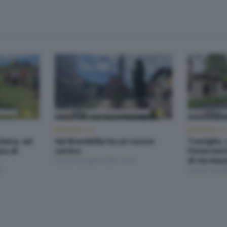
BERGAMO TG
BERGAMO TG
olana, ad
Val Brembilla ha un nuovo
Treviglio
na di
centro
l'interven
Lunedì 28 Luglio 2025 19:30
di via Maz
0
Lunedì 28 Lug