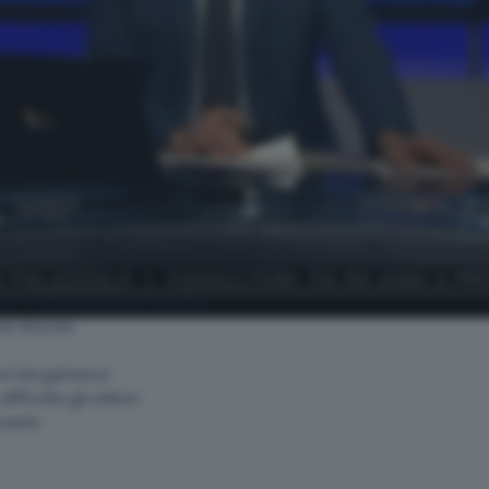
per la strategia Aree Interne
via Mazzini
a in bergamasca
ifficoltà gli editori
eventi