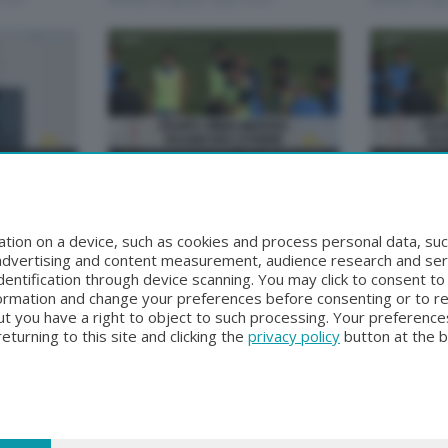
BERGAMO TG
BERGAMO TG
BERGAMO TG
BERGAMO 
9:30
Sabato 1 Agosto 2026 19:30
Sabato 1 Ago
tion on a device, such as cookies and process personal data, suc
, advertising and content measurement, audience research and se
entification through device scanning. You may click to consent t
formation and change your preferences before consenting or to r
t you have a right to object to such processing. Your preferences
turning to this site and clicking the
privacy policy
button at the 
nni XXIII n.118 24121 Bergamo | Capitale Sociale Euro 2.000.000 i.v.