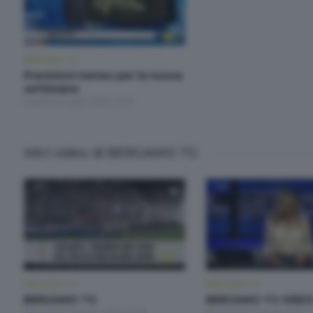
BERGAMO TG
Previsioni meteo per la nuova
settimana
Lunedì 28 Luglio 2025 19:30
Altri video di BERGAMO TG
BERGAMO TG
BERGAMO TG
BERGAMO TG
BERGAMO TG ORE1
Mercoledì 5 Agosto 2026 19:30
Mercoledì 5 Agosto 2026 1