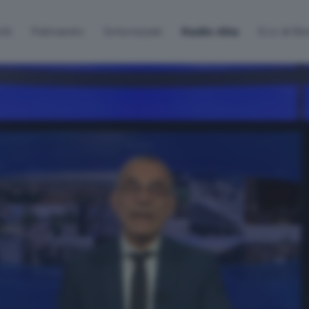
lti
Palinsesto
Sintonizzati
Radio Alta
Eco di B