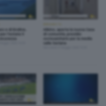
BERGAMO TG
seo e di Endine,
Albino, aperta la nuova Casa
per l'estate il
di comunità, presidio
sicurezza
sociosanitario per la media
 Maggio 2026 19:30
valle Seriana
Mercoledì 27 Maggio 2026 19:30