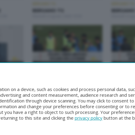
BERGAMO TG
BERGAMO TG
2
BERGAMO TG
BERGAMO 
2:00
Martedì 4 Agosto 2026 19:30
Martedì 4 Ag
BERGAMO TG
BERGAMO TG
BERGAMO TG
BERGAMO 
9:30
Sabato 1 Agosto 2026 19:30
Sabato 1 Ago
tion on a device, such as cookies and process personal data, suc
, advertising and content measurement, audience research and se
entification through device scanning. You may click to consent t
formation and change your preferences before consenting or to r
t you have a right to object to such processing. Your preferences
turning to this site and clicking the
privacy policy
button at the 