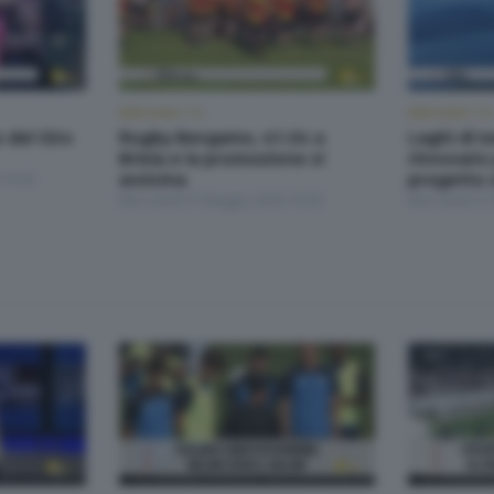
BERGAMO TG
BERGAMO TG
o del Giro
Rugby Bergamo, 41-24 a
Laghi di I
Brixia e la promozione si
rinnovato 
 19:30
avvicina
progetto 
Mercoledì 27 Maggio 2026 19:30
Mercoledì 27