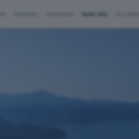
lti
Palinsesto
Sintonizzati
Radio Alta
Eco di B