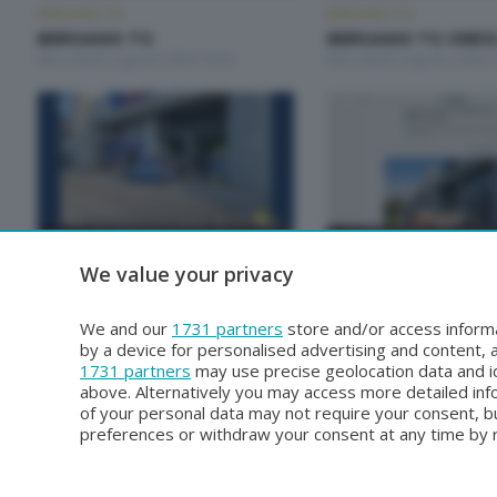
BERGAMO TG
BERGAMO TG
BERGAMO TG
BERGAMO TG ORE1
Mercoledì 5 Agosto 2026 19:30
Mercoledì 5 Agosto 2026 1
BERGAMO TG
BERGAMO TG
We value your privacy
BERGAMO TG ORE12
BERGAMO TG
Lunedì 3 Agosto 2026 12:00
Domenica 2 Agosto 2026 1
We and our
1731 partners
store and/or access informa
by a device for personalised advertising and content
1731 partners
may use precise geolocation data and id
above. Alternatively you may access more detailed in
of your personal data may not require your consent, bu
preferences or withdraw your consent at any time by re