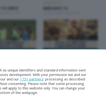
BERGAMO TG
TG ORE12
BERGAMO TG
osto 2026 12:00
Lunedì 3 Agosto 2026 19:30
BERGAMO TG
TG ORE12
BERGAMO TG
sto 2026 12:00
Venerdì 31 Luglio 2026 19:30
h as unique identifiers and standard information sent
rvices development. With your permission we and our
o our and our
1731 partners
’ processing as described
efuse consenting. Please note that some processing
 will apply to this website only. You can change your
bottom of the webpage.
Facebook
Instagram
Youtube