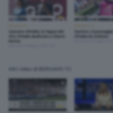
BERGAMO TG
BERGAMO TG
Cassano d'Adda, la tappa del
Sarnico, il passaggi
Giro d'Italia dedicata a Gianni
d'Italia di ciclismo
Motta
Mercoledì 27 Maggio 2026
Mercoledì 27 Maggio 2026 19:30
Altri video di BERGAMO TG