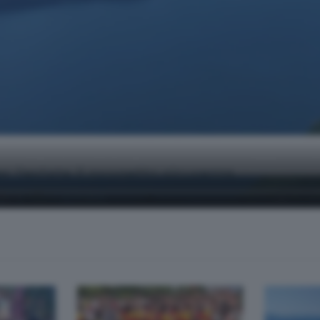
r l'estate il progetto sicurezza
hi di Iseo e di Endine.