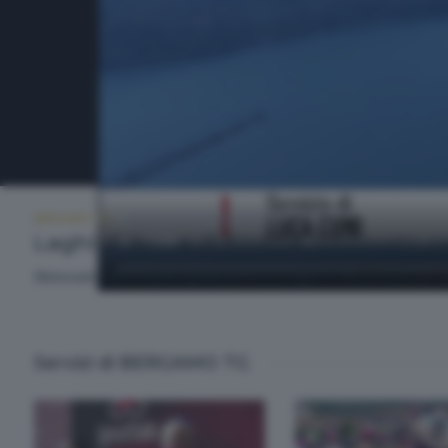
BERGAMO TG
MERCOLEDÌ 27 MAGGIO 2026 19:30
Laghi di Iseo e di Endine, rinnovato pe
Rinnovato, anche per quest'anno, il progetto sicurezza sui lag
Servizi di BERGAMO TG