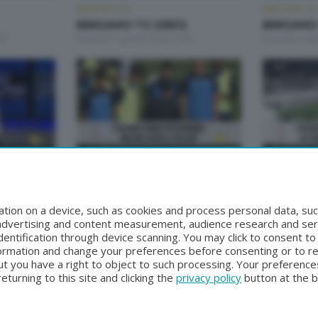
BERGAMO TG
BERGAMO TG
BERGAMO TG ORE12
BERGAMO
30
Venerdì 7 Agosto 2026 12:00
Giovedì 6 Ag
BERGAMO TG
BERGAMO TG
2
BERGAMO TG
BERGAMO 
2:00
Martedì 4 Agosto 2026 19:30
Martedì 4 Ag
tion on a device, such as cookies and process personal data, suc
, advertising and content measurement, audience research and se
entification through device scanning. You may click to consent t
formation and change your preferences before consenting or to r
t you have a right to object to such processing. Your preferences
turning to this site and clicking the
privacy policy
button at the 