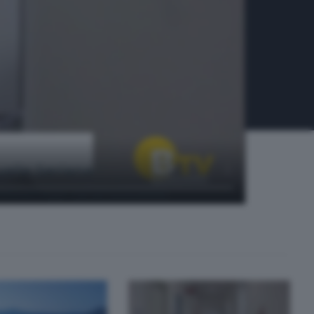
valle Seriana
ferimento per i servizi sociosanitari.