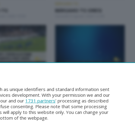
BERGAMO TG
 TG
BERGAMO TG ORE12
osto 2026 19:30
Giovedì 6 Agosto 2026 12:00
BERGAMO TG
TG ORE12
BERGAMO TG
osto 2026 12:00
Lunedì 3 Agosto 2026 19:30
h as unique identifiers and standard information sent
rvices development. With your permission we and our
o our and our
1731 partners
’ processing as described
efuse consenting. Please note that some processing
 will apply to this website only. You can change your
bottom of the webpage.
Facebook
Instagram
Youtube