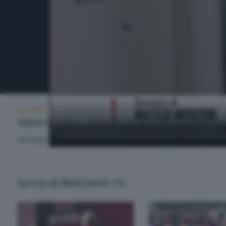
BERGAMO TG
MERCOLEDÌ 27 MAGGIO 2026 19:30
Albino, aperta la nuova Casa di comuni
Un importante presidio sanitario territoriale per la media vall
Servizi di BERGAMO TG