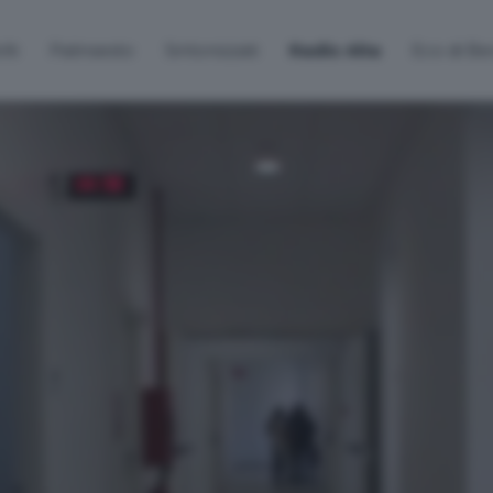
lti
Palinsesto
Sintonizzati
Radio Alta
Eco di B