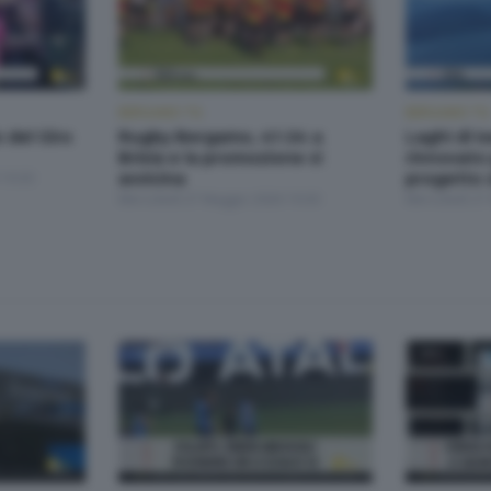
BERGAMO TG
BERGAMO TG
o del Giro
Rugby Bergamo, 41-24 a
Laghi di I
Brixia e la promozione si
rinnovato 
 19:30
avvicina
progetto 
Mercoledì 27 Maggio 2026 19:30
Mercoledì 27