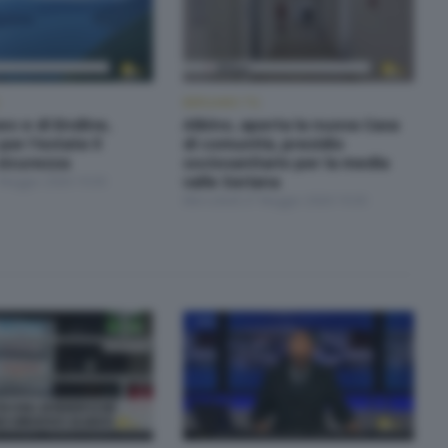
BERGAMO TG
seo e di Endine,
Albino, aperta la nuova Casa
per l'estate il
di comunità, presidio
sicurezza
sociosanitario per la media
 Maggio 2026 19:30
valle Seriana
Mercoledì 27 Maggio 2026 19:30