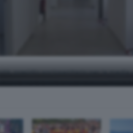
tà, presidio sociosanitario per la media 
e Seriana. Aperta, ad Albino, la nuova Casa di comunità, punto di ri