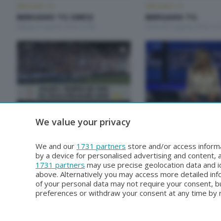
BERGAMO TG
BERGAMO TG
BERGAMO TG ORE12
BERGAMO TG
Sabato 8 Agosto 2026 12:00
Venerdì 7 Agosto 2026 19:
BERGAMO TG
BERGAMO TG
We value your privacy
BERGAMO TG
BERGAMO TG ORE1
Mercoledì 5 Agosto 2026 19:30
Mercoledì 5 Agosto 2026 1
We and our
1731 partners
store and/or access informa
by a device for personalised advertising and content
1731 partners
may use precise geolocation data and id
above. Alternatively you may access more detailed in
of your personal data may not require your consent, bu
preferences or withdraw your consent at any time by re