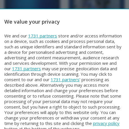
We value your privacy
BERGAMO TG
BERGAMO TG
BERGAMO TG
BERGAMO TG ORE12
We and our
1731 partners
store and/or access information
Lunedì 3 Agosto 2026 19:30
Lunedì 3 Agosto 2026 12:00
on a device, such as cookies and process personal data,
such as unique identifiers and standard information sent by
a device for personalised advertising and content,
advertising and content measurement, audience research
and services development. With your permission we and
our
1731 partners
may use precise geolocation data and
identification through device scanning. You may click to
consent to our and our
1731 partners
’ processing as
described above. Alternatively you may access more
detailed information and change your preferences before
consenting or to refuse consenting. Please note that some
Facebook
Instagram
Youtube
processing of your personal data may not require your
consent, but you have a right to object to such processing.
Your preferences will apply to this website only. You can
Copyright © 2026 Bergamo TV - P.IVA : 00626270169 | Viale Papa
change your preferences or withdraw your consent at any
Giovanni XXIII n.118 24121 Bergamo | Capitale Sociale Euro 2.000.000
time by returning to this site and clicking the
privacy policy
i.v.
button at the bottom of the webpage.