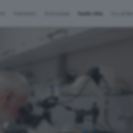
lti
Palinsesto
Sintonizzati
Radio Alta
Eco di B