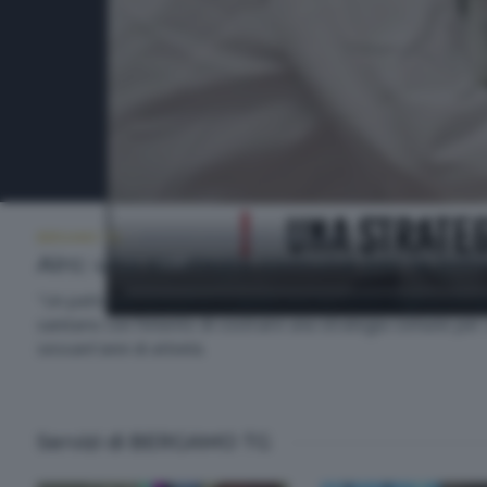
BERGAMO TG
MARTEDÌ 26 MAGGIO 2026 19:30
Airc: una strategia comune per la lott
"Un patto per la ricerca" è quello che ha riunito negli scorsi
sanitario con l'intento di costruire una strategia comune pe
sessant'anni di attività.
Servizi di BERGAMO TG