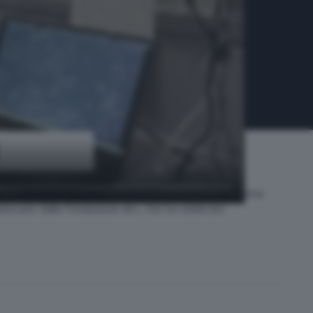
elle istituzioni, della comunità scientifica e del sistema
nizzato dalla Fondazione Airc, che ha celebrato