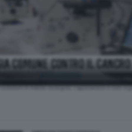
a contro il cancro
 giorni nella sede della Regione Lombardia a Milano rappresentanti d
r combattere le malattie oncologiche. L'appuntamento è stato orga