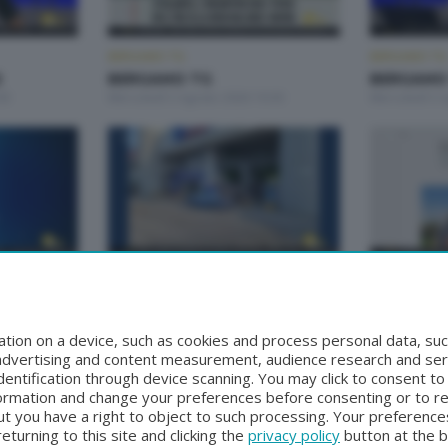
BERGAMO TG
BERGAMO TG
2
BERGAMO TG
BERGAMO 
00
Mercoledì 5 Agosto 2026 19:30
Mercoledì 5 
BERGAMO TG
BERGAMO TG
BERGAMO TG ORE12
BERGAMO
0
Lunedì 3 Agosto 2026 12:00
Domenica 2 A
tion on a device, such as cookies and process personal data, suc
, advertising and content measurement, audience research and se
entification through device scanning. You may click to consent t
formation and change your preferences before consenting or to r
t you have a right to object to such processing. Your preferences
turning to this site and clicking the
privacy policy
button at the 