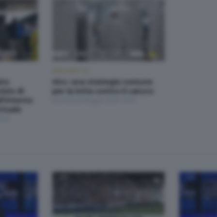
BERGAMO TG
ato
Airc: una strategia comune
izio di
per la lotta contro il cancro
ll'interno
Martedì 26 Maggio 2026 19:30
rtuale
:30