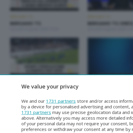
BERGAMO TG
BERGAMO TG
BERGAMO TG
BERGAMO TG ORE1
Giovedì 6 Agosto 2026 19:30
Giovedì 6 Agosto 2026 12:
BERGAMO TG
BERGAMO TG
We value your privacy
BERGAMO TG ORE12
BERGAMO TG
Martedì 4 Agosto 2026 12:00
Lunedì 3 Agosto 2026 19:3
We and our
1731 partners
store and/or access informa
by a device for personalised advertising and content
1731 partners
may use precise geolocation data and id
above. Alternatively you may access more detailed in
of your personal data may not require your consent, bu
preferences or withdraw your consent at any time by re