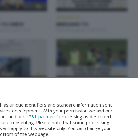
BERGAMO TG
TG ORE12
BERGAMO TG
Agosto 2026 12:00
Martedì 4 Agosto 2026 19:30
BERGAMO TG
 TG
BERGAMO TG
gosto 2026 19:30
Sabato 1 Agosto 2026 19:30
h as unique identifiers and standard information sent
rvices development. With your permission we and our
o our and our
1731 partners
’ processing as described
efuse consenting. Please note that some processing
 will apply to this website only. You can change your
bottom of the webpage.