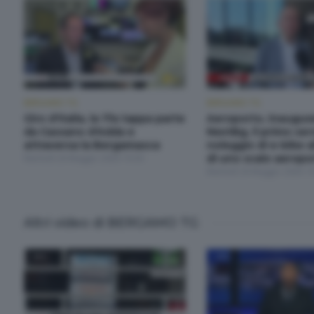
BERGAMO TG
BERGAMO TG
Giro d'Italia, la 17a tappa parte
Aeroporto, inaugur
da Cassano d'Adda e
NextBg, il primo serv
attraversa la Bergamasca
noleggio di e-bike a
Martedì 26 Maggio 2026 19:30
di uno scalo aeropo
Martedì 26 Maggio 2026 19
Altri video di BERGAMO TG