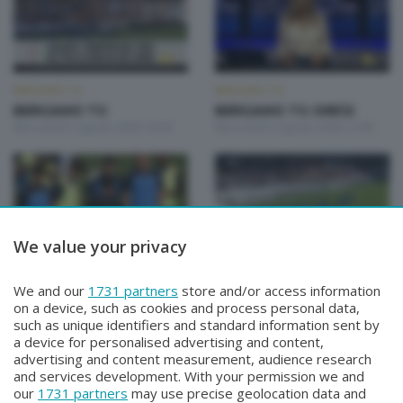
BERGAMO TG
BERGAMO TG
BERGAMO TG
BERGAMO TG ORE12
Mercoledì 5 Agosto 2026 19:30
Mercoledì 5 Agosto 2026 12:00
We value your privacy
BERGAMO TG
BERGAMO TG
We and our
1731 partners
store and/or access information
BERGAMO TG
BERGAMO TG ORE12
on a device, such as cookies and process personal data,
Martedì 4 Agosto 2026 19:30
Martedì 4 Agosto 2026 12:00
such as unique identifiers and standard information sent by
a device for personalised advertising and content,
advertising and content measurement, audience research
and services development. With your permission we and
our
1731 partners
may use precise geolocation data and