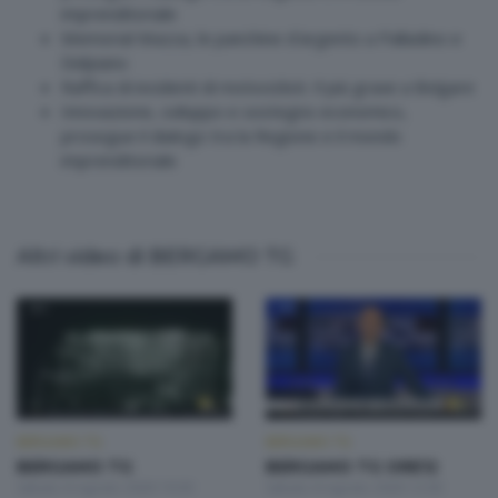
imprenditoriale
Memorial Mazza, le panchine d'argento a Palladino e
Delpiano
Raffica di incidenti di motociclisti. Il più grave a Bolgare
Innovazione, sviluppo e sostegno economico,
prosegue il dialogo tra la Regione e il mondo
imprenditoriale
Altri video di BERGAMO TG
BERGAMO TG
BERGAMO TG
BERGAMO TG
BERGAMO TG ORE12
Sabato 8 Agosto 2026 19:30
Sabato 8 Agosto 2026 12:00