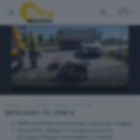
BERGAMO TG
GIOVEDÌ 21 MAGGIO 2026 12:00
BERGAMO TG ORE12
Raffica di incidenti di motociclisti. Il più grave a Bolgare
Innovazione, sviluppo e sostegno economico,
prosegue il dialogo tra la Regione e il mondo