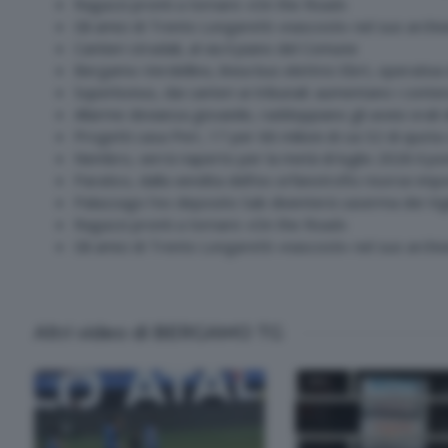
Ragazzi pronti a tornare «On the Road»
Gli amici di Trento Longaretti «nascosti» nel suo archiv
Cantieri stradali, al via il piano del Comune
Bergamo-Verdellino, linea bus elettrici Ebrt, operativ
Superbonus, dai canteri ai tribunali: aumentano i conten
Allarme devianza giovanile, raddoppiano gli avvisi orali
Progetti casa Pnrr, 17 per 66 milioni di cui 32 di quota
Nembro, verrà riaperto per la metà di luglio 2026 il po
Paratico, dalla vendita dell'ex orfanotrofio risorse impo
Palazzago l'ex deposito Sab diventerà caserma dei Vigi
Ragazzi pronti a tornare «On the Road»
Gli amici di Trento Longaretti «nascosti» nel suo archiv
Altri video di BERGAMO TG