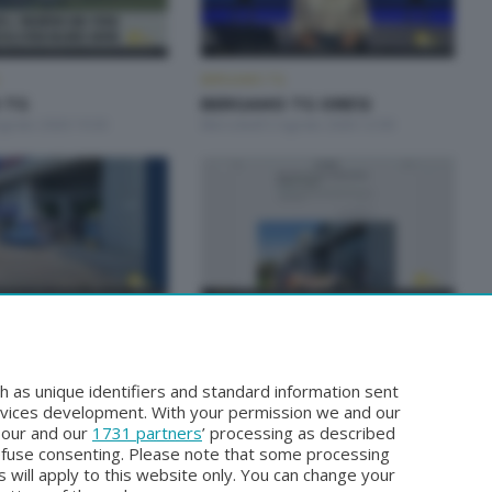
BERGAMO TG
 TG
BERGAMO TG ORE12
Agosto 2026 19:30
Mercoledì 5 Agosto 2026 12:00
BERGAMO TG
TG ORE12
BERGAMO TG
sto 2026 12:00
Domenica 2 Agosto 2026 19:30
h as unique identifiers and standard information sent
rvices development. With your permission we and our
o our and our
1731 partners
’ processing as described
efuse consenting. Please note that some processing
 will apply to this website only. You can change your