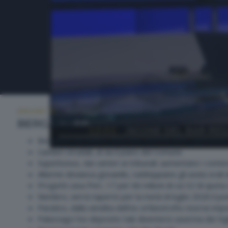
BERGAMO TG
MARTEDÌ 16 GIUGNO 2026 12:00
BERGAMO TG ORE12
Bergamo-Verdellino, linea bus elettrici Ebrt, operativ
Cantieri stradali, al via il piano del Comune
Superbonus, dai canteri ai tribunali: aumentano i conten
Allarme devianza giovanile, raddoppiano gli avvisi orali
Progetti casa Pnrr, 17 per 66 milioni di cui 32 di quota
Nembro, verrà riaperto per la metà di luglio 2026 il po
Paratico, dalla vendita dell'ex orfanotrofio risorse impo
Palazzago l'ex deposito Sab diventerà caserma dei Vigi