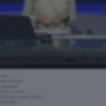
a da agosto 2026
ziosi
 della Questura
 comunitaria
nte di via Tasso
rtanti per il nuovo oratorio
li del fuoco