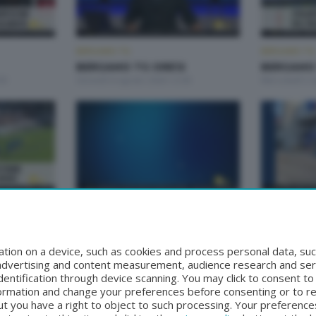
BERGAMO TG
BERGAMO TG
BERGAMO TG ORE12
BERGAMO
30
Giovedì 6 Agosto 2026 12:00
Mercoledì 5 
BERGAMO TG
BERGAMO TG
2
BERGAMO TG
BERGAMO 
00
Lunedì 3 Agosto 2026 19:30
Lunedì 3 Ago
tion on a device, such as cookies and process personal data, suc
, advertising and content measurement, audience research and se
entification through device scanning. You may click to consent t
formation and change your preferences before consenting or to r
t you have a right to object to such processing. Your preferences