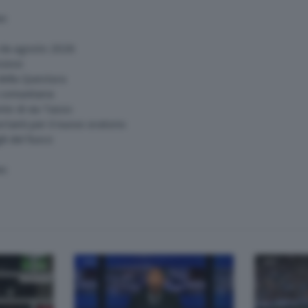
io
a da agosto 2026
ziosi
 della Questura
 comunitaria
nte di via Tasso
rtanti per il nuovo oratorio
li del fuoco
io