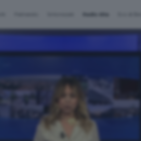
lti
Palinsesto
Sintonizzati
Radio Alta
Eco di B