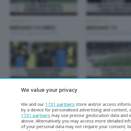
BERGAMO TG
BERGAMO TG
BERGAMO TG ORE12
BERGAMO TG
Venerdì 7 Agosto 2026 12:00
Giovedì 6 Agosto 2026 19:
BERGAMO TG
BERGAMO TG
We value your privacy
BERGAMO TG
BERGAMO TG ORE1
Martedì 4 Agosto 2026 19:30
Martedì 4 Agosto 2026 12:
We and our
1731 partners
store and/or access informa
by a device for personalised advertising and content
1731 partners
may use precise geolocation data and id
above. Alternatively you may access more detailed in
of your personal data may not require your consent, bu