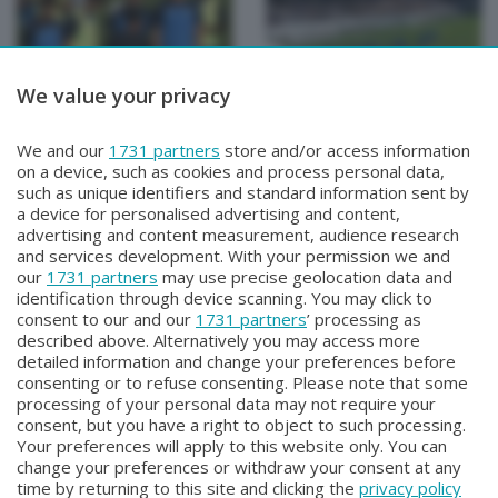
We value your privacy
BERGAMO TG
BERGAMO TG
BERGAMO TG
BERGAMO TG ORE12
We and our
1731 partners
store and/or access information
Martedì 4 Agosto 2026 19:30
Martedì 4 Agosto 2026 12:00
on a device, such as cookies and process personal data,
such as unique identifiers and standard information sent by
a device for personalised advertising and content,
advertising and content measurement, audience research
and services development. With your permission we and
our
1731 partners
may use precise geolocation data and
identification through device scanning. You may click to
consent to our and our
1731 partners
’ processing as
described above. Alternatively you may access more
detailed information and change your preferences before
consenting or to refuse consenting. Please note that some
Facebook
Instagram
Youtube
processing of your personal data may not require your
consent, but you have a right to object to such processing.
Your preferences will apply to this website only. You can
Copyright © 2026 Bergamo TV - P.IVA : 00626270169 | Viale Papa
change your preferences or withdraw your consent at any
Giovanni XXIII n.118 24121 Bergamo | Capitale Sociale Euro 2.000.000
time by returning to this site and clicking the
privacy policy
i.v.