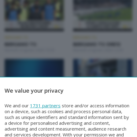
BERGAMO TG
BERGAMO TG
BERGAMO TG
BERGAMO TG ORE12
Martedì 4 Agosto 2026 19:30
Martedì 4 Agosto 2026 12:00
We value your privacy
BERGAMO TG
BERGAMO TG
We and our
1731 partners
store and/or access information
BERGAMO TG
BERGAMO TG ORE12
on a device, such as cookies and process personal data,
Lunedì 3 Agosto 2026 19:30
Lunedì 3 Agosto 2026 12:00
such as unique identifiers and standard information sent by
a device for personalised advertising and content,
advertising and content measurement, audience research
and services development. With your permission we and