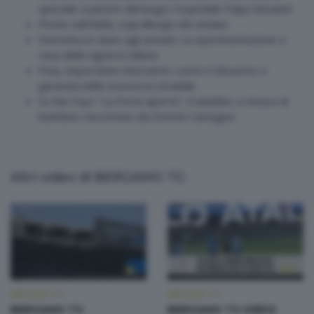
speciale a partire dal luogo: l'ospedale Papa Giovanni
Ponte sull'Adda, sopralluogo dei sindaci
Domotica in aiuto agli anziani, La sperimentazione a
casa della signora Sabina
Peia, importante intervento contro il dissesto a
garanzia della sicurezza stradale
Su Rai Yoyo "La Porta aperta", il Giubileo a misura di
bambino raccontato da Oreste Castagna
Altri video di BERGAMO TG
BERGAMO TG
BERGAMO TG
BERGAMO TG
BERGAMO TG ORE12