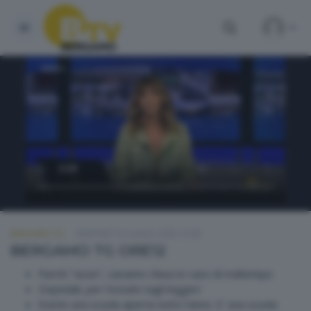
BERGAMO TG
MARTEDÌ 15 LUGLIO 2025 12:00
BERGAMO TG ORE12
Parchi "sicuri", saranno chiusi in caso di maltempo
Ospedali, per l'estate tagli leggeri
Esiste una scuola aperta tutto l'anno. E' una scuola