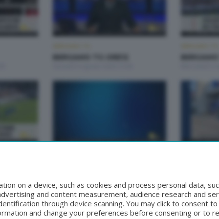
BERGAMO TG
BERGAMO TG
BERGAMO TG ORE12
BERGAMO
30
Giovedì 6 Agosto 2026 12:00
Mercoledì 5 
BERGAMO TG
BERGAMO TG
2
BERGAMO TG
BERGAMO 
00
Lunedì 3 Agosto 2026 19:30
Lunedì 3 Ago
tion on a device, such as cookies and process personal data, suc
, advertising and content measurement, audience research and se
entification through device scanning. You may click to consent t
formation and change your preferences before consenting or to r