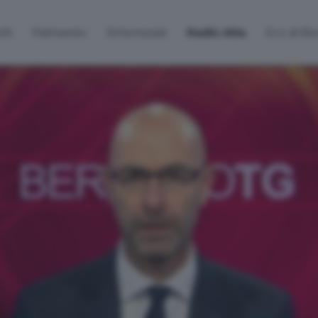
lti
Palinsesto
Sintonizzati
Radio Alta
Eco di B