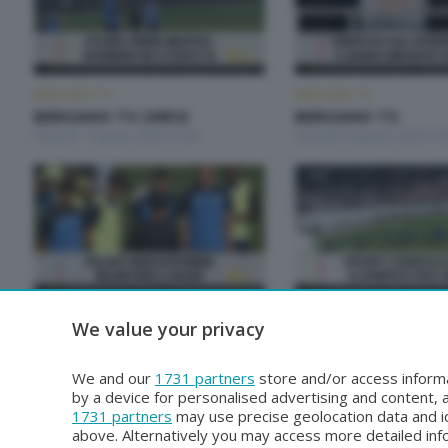
BERGAMO TG
BERGAMO TG
BERGAMO TG ORE12
BERGAMO TG
Venerdì 7 Agosto 2026 12:00
Giovedì 6 Agosto 2026 19:
BERGAMO TG
BERGAMO TG
We value your privacy
BERGAMO TG
BERGAMO TG ORE1
Martedì 4 Agosto 2026 19:30
Martedì 4 Agosto 2026 12:
We and our
1731 partners
store and/or access informa
by a device for personalised advertising and content
1731 partners
may use precise geolocation data and id
above. Alternatively you may access more detailed in