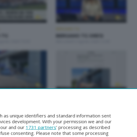
BERGAMO TG
 TG
BERGAMO TG ORE12
Agosto 2026 19:30
Mercoledì 5 Agosto 2026 12:00
BERGAMO TG
TG ORE12
BERGAMO TG
sto 2026 12:00
Domenica 2 Agosto 2026 19:30
h as unique identifiers and standard information sent
rvices development. With your permission we and our
o our and our
1731 partners
’ processing as described
efuse consenting. Please note that some processing