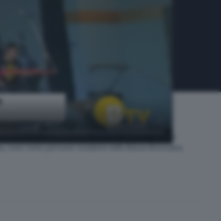
ioni, con un repertorio musicale che spazia in diversi
mana, sono tutte persone residenti nella Bassa Bresciana,