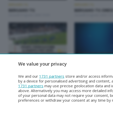
BERGAMO TG
BERGAMO TG
BERGAMO TG
BERGAMO TG ORE1
Giovedì 6 Agosto 2026 19:30
Giovedì 6 Agosto 2026 12:
BERGAMO TG
BERGAMO TG
We value your privacy
BERGAMO TG ORE12
BERGAMO TG
Martedì 4 Agosto 2026 12:00
Lunedì 3 Agosto 2026 19:3
We and our
1731 partners
store and/or access informa
by a device for personalised advertising and content
1731 partners
may use precise geolocation data and id
above. Alternatively you may access more detailed in
of your personal data may not require your consent, bu
preferences or withdraw your consent at any time by re