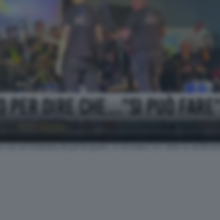
Si può fare!»
ui musicisti sono persone con disabilità. Per questo le loro esibiz
ca con un'ottantina di partecipanti. Si ritrovano tre volte la setti