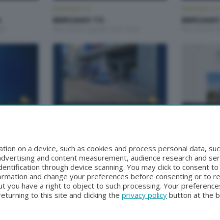
BERGAMO TG
BERGAMO TG
2
BERGAMO TG
BERGAMO 
00
Mercoledì 5 Agosto 2026 19:30
Mercoledì 5 
BERGAMO TG
BERGAMO TG
BERGAMO TG ORE12
BERGAMO
0
Lunedì 3 Agosto 2026 12:00
Domenica 2 A
tion on a device, such as cookies and process personal data, suc
, advertising and content measurement, audience research and se
entification through device scanning. You may click to consent t
formation and change your preferences before consenting or to r
t you have a right to object to such processing. Your preferences
turning to this site and clicking the
privacy policy
button at the 