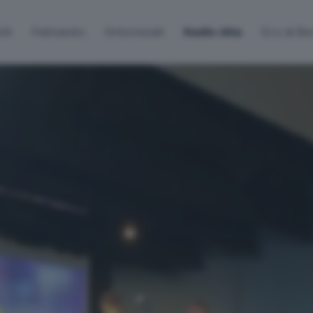
lti
Palinsesto
Sintonizzati
Radio Alta
Eco di B