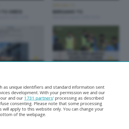
BERGAMO TG
TG ORE12
BERGAMO TG
Agosto 2026 12:00
Martedì 4 Agosto 2026 19:30
BERGAMO TG
 TG
BERGAMO TG
gosto 2026 19:30
Sabato 1 Agosto 2026 19:30
h as unique identifiers and standard information sent
rvices development. With your permission we and our
o our and our
1731 partners
’ processing as described
efuse consenting. Please note that some processing
 will apply to this website only. You can change your
bottom of the webpage.
Facebook
Instagram
Youtube