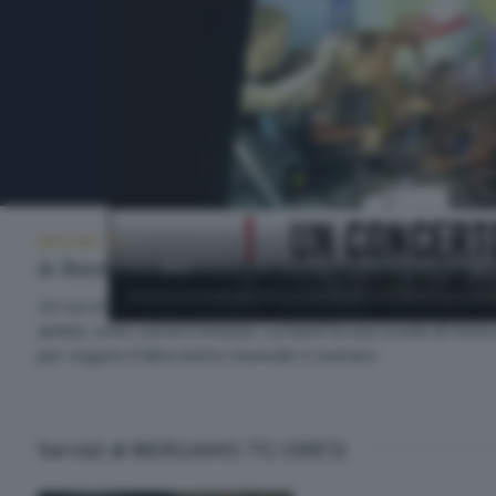
BERGAMO TG
MARTEDÌ 12 MAGGIO 2026 12:00
A Romano un concerto per dire che...«
Un successo annunciato quello del compellso "Si Puo'Fare", i c
ambiti, sono concerti inclusivi. La band ha una scuola di musi
per seguire il laboratorio musicale e suonare.
Servizi di BERGAMO TG ORE12