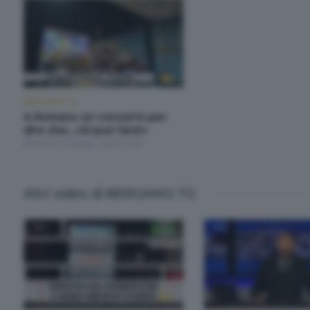
BERGAMO TG
A Romano un concerto per
dire che...«Si può fare!»
Martedì 12 Maggio 2026 12:00
Altri video di BERGAMO TG