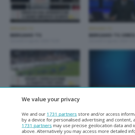
BERGAMO TG
BERGAMO TG
BERGAMO TG
BERGAMO TG ORE1
Giovedì 6 Agosto 2026 19:30
Giovedì 6 Agosto 2026 12:
BERGAMO TG
BERGAMO TG
We value your privacy
BERGAMO TG ORE12
BERGAMO TG
Martedì 4 Agosto 2026 12:00
Lunedì 3 Agosto 2026 19:3
We and our
1731 partners
store and/or access informa
by a device for personalised advertising and content
1731 partners
may use precise geolocation data and id
above. Alternatively you may access more detailed in