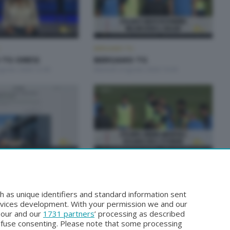
BERGAMO TG
TG ORE12
BERGAMO TG
Agosto 2026 12:00
Martedì 4 Agosto 2026 19:30
BERGAMO TG
 TG
BERGAMO TG
gosto 2026 19:30
Sabato 1 Agosto 2026 19:30
h as unique identifiers and standard information sent
rvices development. With your permission we and our
o our and our
1731 partners
’ processing as described
efuse consenting. Please note that some processing