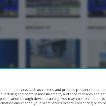
BERGAMO TG
BERGAMO TG
2
BERGAMO TG
BERGAMO 
00
Mercoledì 5 Agosto 2026 19:30
Mercoledì 5 
BERGAMO TG
BERGAMO TG
BERGAMO TG ORE12
BERGAMO
0
Lunedì 3 Agosto 2026 12:00
Domenica 2 A
tion on a device, such as cookies and process personal data, suc
, advertising and content measurement, audience research and se
entification through device scanning. You may click to consent t
formation and change your preferences before consenting or to r