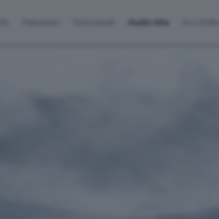
lti
Palinsesto
Sintonizzati
Radio Alta
Eco di B