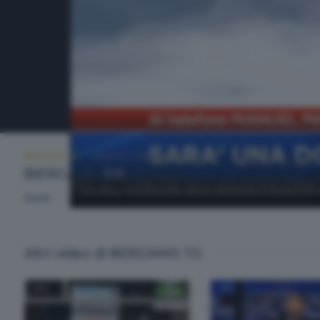
BERGAMO TG
SABATO 12 MARZO 2016 12:40
BERGAMO TG ORE12
None
Altri video di BERGAMO TG