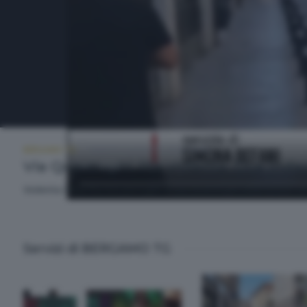
BERGAMO TG
SABATO 9 AGOSTO 2025 19:30
Via Quarenghi, lite violenta. Due inda
Violenta rissa fra tre persone in via Quarenghi nella notte. 
Servizi di BERGAMO TG