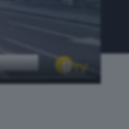
to omicidioSimona Befani