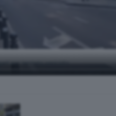
gati per tentato omicidio
Un uomo è in gravissime condizioni.Bilancio: due indagati per tenta