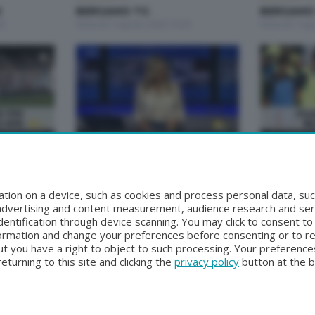
2
BERGAMO TG
BERGAMO 
00
Venerdì 7 Agosto 2026 19:30
Venerdì 7 Ag
BERGAMO TG
BERGAMO TG
BERGAMO TG ORE12
BERGAMO
9:30
Mercoledì 5 Agosto 2026 12:00
Martedì 4 Ag
tion on a device, such as cookies and process personal data, suc
, advertising and content measurement, audience research and se
entification through device scanning. You may click to consent t
formation and change your preferences before consenting or to r
t you have a right to object to such processing. Your preferences
turning to this site and clicking the
privacy policy
button at the 