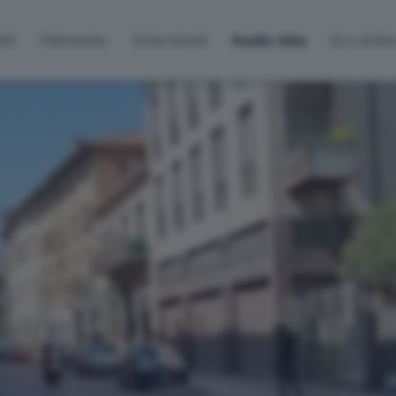
lti
Palinsesto
Sintonizzati
Radio Alta
Eco di B