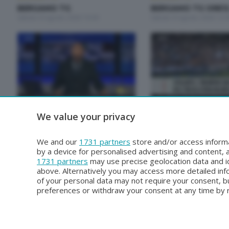
BERGAMO TG
BERGAMO TG ORE1
Sabato 8 Agosto 2026 19:30
Sabato 8 Agosto 2026 12:
BERGAMO TG
BERGAMO TG
We value your privacy
BERGAMO TG ORE12
BERGAMO TG
Giovedì 6 Agosto 2026 12:00
Mercoledì 5 Agosto 2026 1
We and our
1731 partners
store and/or access informa
by a device for personalised advertising and content
1731 partners
may use precise geolocation data and id
above. Alternatively you may access more detailed in
of your personal data may not require your consent, bu
preferences or withdraw your consent at any time by re