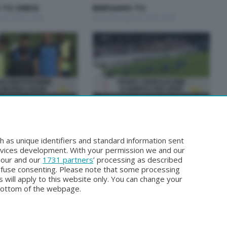
TG ORE12
BERGAMO TG
osto 2026 12:00
Giovedì 6 Agosto 2026 19:30
BERGAMO TG
 TG
BERGAMO TG ORE12
osto 2026 19:30
Martedì 4 Agosto 2026 12:00
h as unique identifiers and standard information sent
rvices development. With your permission we and our
o our and our
1731 partners
’ processing as described
efuse consenting. Please note that some processing
 will apply to this website only. You can change your
bottom of the webpage.
Facebook
Instagram
Youtube