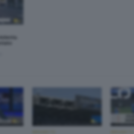
violenta.
ntato
30
BERGAMO TG
BERGAMO TG