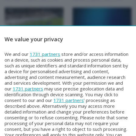
We value your privacy
BERGAMO TG
BERGAMO TG
BERGAMO TG ORE12
BERGAMO TG
We and our
1731 partners
store and/or access information
Martedì 4 Agosto 2026 12:00
Lunedì 3 Agosto 2026 19:30
on a device, such as cookies and process personal data,
such as unique identifiers and standard information sent by
a device for personalised advertising and content,
advertising and content measurement, audience research
and services development. With your permission we and
our
1731 partners
may use precise geolocation data and
identification through device scanning. You may click to
consent to our and our
1731 partners
’ processing as
described above. Alternatively you may access more
detailed information and change your preferences before
consenting or to refuse consenting. Please note that some
Facebook
Instagram
Youtube
processing of your personal data may not require your
consent, but you have a right to object to such processing.
Your preferences will apply to this website only. You can