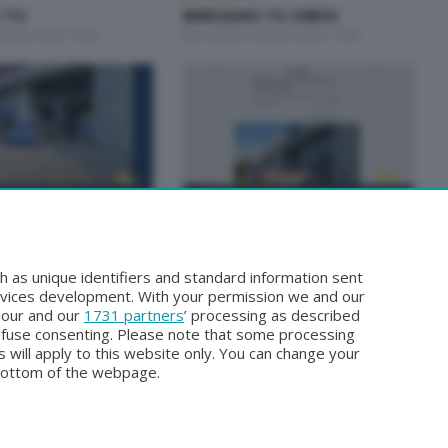
 TG
BERGAMO TG ORE12
Agosto 2026 19:30
Mercoledì 5 Agosto 2026 12:00
BERGAMO TG
TG ORE12
BERGAMO TG
sto 2026 12:00
Domenica 2 Agosto 2026 19:30
h as unique identifiers and standard information sent
rvices development. With your permission we and our
o our and our
1731 partners
’ processing as described
efuse consenting. Please note that some processing
 will apply to this website only. You can change your
bottom of the webpage.
Facebook
Instagram
Youtube