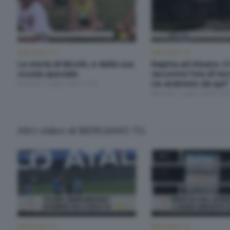
BERGAMO TG
BERGAMO TG
La storia di Nicolò, e della sua
Rapina ad Alzano. Il 
scuola speciale
racconta l'ora di ter
Martedì 7 Luglio 2026 19:30
ne andremo da qui"
Martedì 7 Luglio 2026 19:3
Altri video di BERGAMO TG
BERGAMO TG
BERGAMO TG