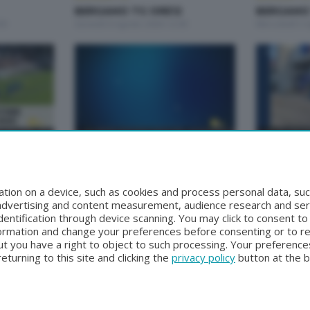
BERGAMO TG ORE12
BERGAMO
30
Giovedì 6 Agosto 2026 12:00
Mercoledì 5 
BERGAMO TG
BERGAMO TG
2
BERGAMO TG
BERGAMO 
00
Lunedì 3 Agosto 2026 19:30
Lunedì 3 Ago
tion on a device, such as cookies and process personal data, suc
, advertising and content measurement, audience research and se
entification through device scanning. You may click to consent t
formation and change your preferences before consenting or to r
t you have a right to object to such processing. Your preferences
turning to this site and clicking the
privacy policy
button at the 