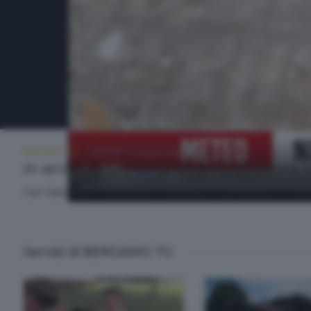
BERGAMO TG
MARTEDÌ 7 LUGLIO 2026 19:30
In arrivo una nuova ondata di calore 
Con Vanessa Minotti di 3BMeteo, diamo uno sguardo al tempo
Servizi di BERGAMO TG