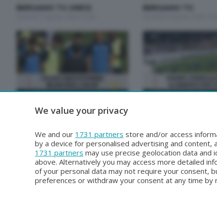
BERGAMO TG ORE12
BERGAMO TG
Venerdì 7 Agosto 2026 12:00
Giovedì 6 Agosto 2026 19:
BERGAMO TG
BERGAMO TG
We value your privacy
BERGAMO TG
BERGAMO TG ORE1
Martedì 4 Agosto 2026 19:30
Martedì 4 Agosto 2026 12:
We and our
1731 partners
store and/or access informa
by a device for personalised advertising and content
1731 partners
may use precise geolocation data and id
above. Alternatively you may access more detailed in
of your personal data may not require your consent, bu
preferences or withdraw your consent at any time by re