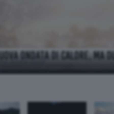
(ma durerà poco)
 previsto per i prossimi giorni