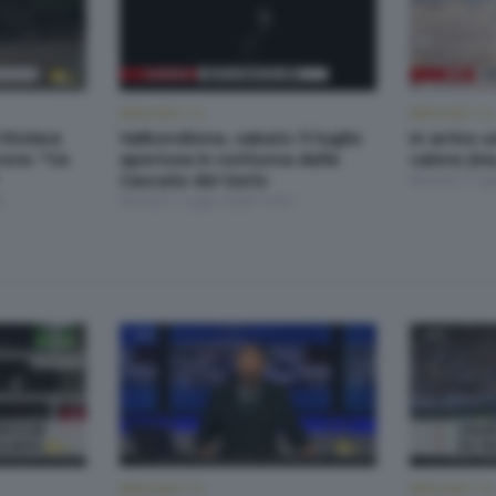
BERGAMO TG
BERGAMO TG
titolare
Valbondione, sabato 11 luglio
In arrivo 
rore: "Ce
apertura in notturna delle
calore (m
Cascate del Serio
Martedì 7 Lug
0
Martedì 7 Luglio 2026 19:30
BERGAMO TG
BERGAMO TG