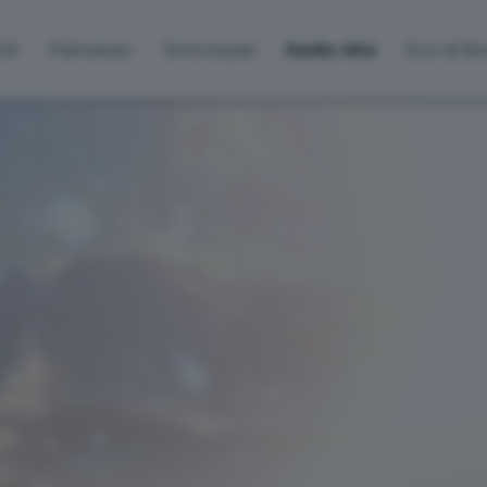
lti
Palinsesto
Sintonizzati
Radio Alta
Eco di B