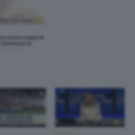
una nuova ondata di
a durerà poco)
lio 2026 19:30
BERGAMO TG