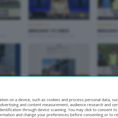
BERGAMO TG
BERGAMO TG
BERGAMO TG ORE12
BERGAMO
9:30
Mercoledì 5 Agosto 2026 12:00
Martedì 4 Ag
BERGAMO TG
BERGAMO TG
2
BERGAMO TG
BERGAMO
0
Domenica 2 Agosto 2026 19:30
Sabato 1 Ago
tion on a device, such as cookies and process personal data, suc
, advertising and content measurement, audience research and se
entification through device scanning. You may click to consent t
formation and change your preferences before consenting or to r