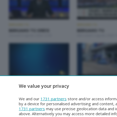
BERGAMO TG
BERGAMO TG
BERGAMO TG ORE12
BERGAMO TG
Giovedì 6 Agosto 2026 12:00
Mercoledì 5 Agosto 2026 1
BERGAMO TG
BERGAMO TG
We value your privacy
BERGAMO TG
BERGAMO TG ORE1
Lunedì 3 Agosto 2026 19:30
Lunedì 3 Agosto 2026 12:0
We and our
1731 partners
store and/or access informa
by a device for personalised advertising and content
1731 partners
may use precise geolocation data and id
above. Alternatively you may access more detailed in