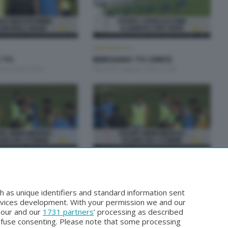
BERGAMO TG
 TG
BERGAMO TG ORE12
osto 2026 19:30
Martedì 4 Agosto 2026 12:00
BERGAMO TG
 TG
BERGAMO TG ORE12
sto 2026 19:30
Sabato 1 Agosto 2026 12:00
h as unique identifiers and standard information sent
rvices development. With your permission we and our
o our and our
1731 partners
’ processing as described
efuse consenting. Please note that some processing