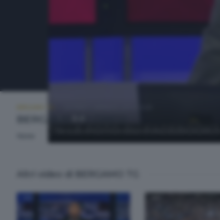
BERGAMO TG
GIOVEDÌ 7 GENNAIO 2016 13:20
BERGAMO TG ORE12
None
Altri video di BERGAMO TG