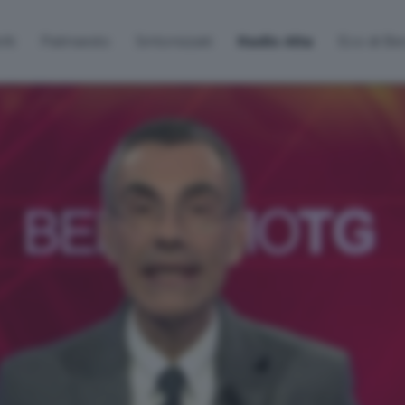
lti
Palinsesto
Sintonizzati
Radio Alta
Eco di B