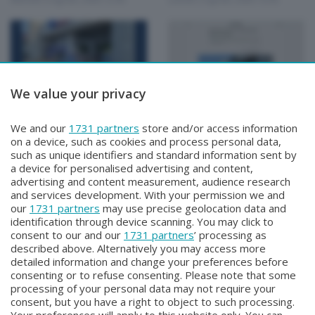
We value your privacy
BERGAMO TG
BERGAMO TG
BERGAMO TG ORE12
BERGAMO TG
We and our
1731 partners
store and/or access information
Lunedì 3 Agosto 2026 12:00
Domenica 2 Agosto 2026 19:30
on a device, such as cookies and process personal data,
such as unique identifiers and standard information sent by
a device for personalised advertising and content,
advertising and content measurement, audience research
and services development. With your permission we and
our
1731 partners
may use precise geolocation data and
identification through device scanning. You may click to
consent to our and our
1731 partners
’ processing as
described above. Alternatively you may access more
detailed information and change your preferences before
consenting or to refuse consenting. Please note that some
Facebook
Instagram
Youtube
processing of your personal data may not require your
consent, but you have a right to object to such processing.