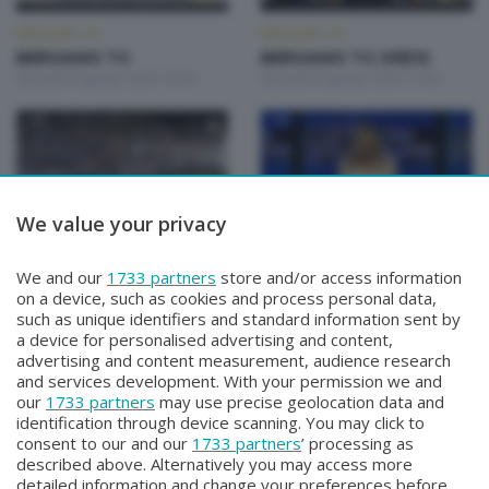
BERGAMO TG
BERGAMO TG
BERGAMO TG
BERGAMO TG ORE12
Giovedì 6 Agosto 2026 19:30
Giovedì 6 Agosto 2026 12:00
We value your privacy
BERGAMO TG
BERGAMO TG
BERGAMO TG
BERGAMO TG ORE12
We and our
1733 partners
store and/or access information
Mercoledì 5 Agosto 2026 19:30
Mercoledì 5 Agosto 2026 12:00
on a device, such as cookies and process personal data,
such as unique identifiers and standard information sent by
a device for personalised advertising and content,
advertising and content measurement, audience research
and services development. With your permission we and
our
1733 partners
may use precise geolocation data and
identification through device scanning. You may click to
consent to our and our
1733 partners
’ processing as
described above. Alternatively you may access more
detailed information and change your preferences before