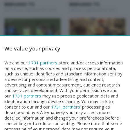
BERGAMO TG
BERGAMO TG
Domenica 2 Agosto 2026 19:30
Sabato 1 Agosto 2026 19:30
We value your privacy
BERGAMO TG
BERGAMO TG
BERGAMO TG ORE12
BERGAMO TG
We and our
1731 partners
store and/or access information
Sabato 1 Agosto 2026 12:00
Venerdì 31 Luglio 2026 19:30
on a device, such as cookies and process personal data,
such as unique identifiers and standard information sent by
a device for personalised advertising and content,
advertising and content measurement, audience research
and services development. With your permission we and
our
1731 partners
may use precise geolocation data and
identification through device scanning. You may click to
consent to our and our
1731 partners
’ processing as
described above. Alternatively you may access more
detailed information and change your preferences before
consenting or to refuse consenting. Please note that some
Facebook
Instagram
Youtube
processing of your personal data may not require your