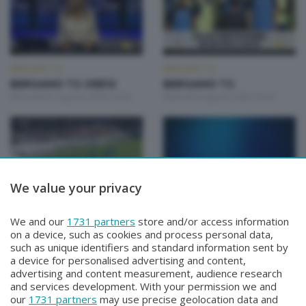
BERGAMO TG
BERGAMO TG
BERGAMO TG ORE12
BERGAMO TG
Mercoledì 5 Agosto 2026 12:00
Martedì 4 Agosto 2026 19:30
We value your privacy
BERGAMO TG
BERGAMO TG
BERGAMO TG ORE12
We and our
1731 partners
store and/or access information
BERGAMO TG
Martedì 4 Agosto 2026 12:00
on a device, such as cookies and process personal data,
Lunedì 3 Agosto 2026 19:30
such as unique identifiers and standard information sent by
a device for personalised advertising and content,
advertising and content measurement, audience research
and services development. With your permission we and
our
1731 partners
may use precise geolocation data and