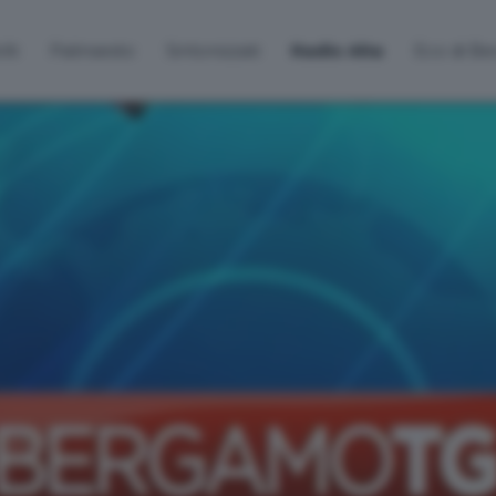
lti
Palinsesto
Sintonizzati
Radio Alta
Eco di B