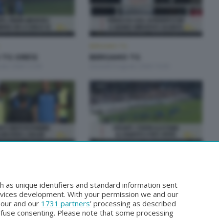
BERGAMO TG
TG ORE12
BERGAMO TG
osto 2026 12:00
Giovedì 6 Agosto 2026 19:30
BERGAMO TG
 TG
BERGAMO TG ORE12
osto 2026 19:30
Martedì 4 Agosto 2026 12:00
h as unique identifiers and standard information sent
rvices development. With your permission we and our
o our and our
1731 partners
’ processing as described
efuse consenting. Please note that some processing