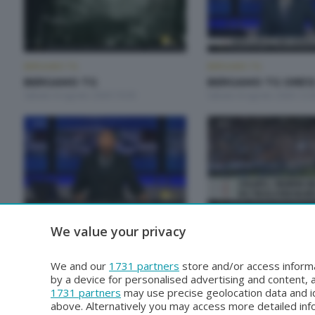
BERGAMO TG
BERGAMO TG
BERGAMO TG
BERGAMO TG ORE1
Sabato 8 Agosto 2026 19:30
Sabato 8 Agosto 2026 12:
BERGAMO TG
BERGAMO TG
We value your privacy
BERGAMO TG ORE12
BERGAMO TG
Giovedì 6 Agosto 2026 12:00
Mercoledì 5 Agosto 2026 1
We and our
1731 partners
store and/or access informa
by a device for personalised advertising and content
1731 partners
may use precise geolocation data and id
above. Alternatively you may access more detailed in