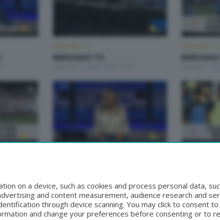
BERGAMO TG
BERGAMO TG
2
BERGAMO TG
BERGAMO 
00
Venerdì 7 Agosto 2026 19:30
Venerdì 7 Ag
BERGAMO TG
BERGAMO TG
BERGAMO TG ORE12
BERGAMO
9:30
Mercoledì 5 Agosto 2026 12:00
Martedì 4 Ag
tion on a device, such as cookies and process personal data, suc
, advertising and content measurement, audience research and se
entification through device scanning. You may click to consent t
formation and change your preferences before consenting or to r