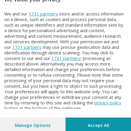
BERGAMO TG
BERGAMO TG
BERGAMO TG
BERGAMO TG
We and our
1731 partners
store and/or access information
Domenica 2 Agosto 2026 19:30
Sabato 1 Agosto 2026 19:30
on a device, such as cookies and process personal data,
such as unique identifiers and standard information sent by
a device for personalised advertising and content,
advertising and content measurement, audience research
and services development. With your permission we and
our
1731 partners
may use precise geolocation data and
identification through device scanning. You may click to
consent to our and our
1731 partners
’ processing as
described above. Alternatively you may access more
detailed information and change your preferences before
consenting or to refuse consenting. Please note that some
Facebook
Instagram
Youtube
processing of your personal data may not require your
consent, but you have a right to object to such processing.
Your preferences will apply to this website only. You can
Copyright © 2026 Bergamo TV - P.IVA : 00626270169 | Viale Papa
change your preferences or withdraw your consent at any
Giovanni XXIII n.118 24121 Bergamo | Capitale Sociale Euro 2.000.000
time by returning to this site and clicking the
privacy policy
i.v.
button at the bottom of the webpage.
Iscritta al Registro Imprese di Bergamo al n. 160028 - REA BG-160028
Manage Options
Accept All
Privacy Policy